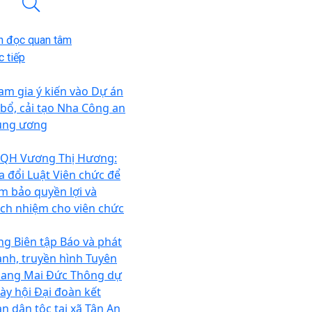
n đọc quan tâm
 tiếp
am gia ý kiến vào Dự án
 bổ, cải tạo Nha Công an
ung ương
QH Vương Thị Hương:
a đổi Luật Viên chức để
m bảo quyền lợi và
ách nhiệm cho viên chức
ng Biên tập Báo và phát
anh, truyền hình Tuyên
ang Mai Đức Thông dự
ày hội Đại đoàn kết
àn dân tộc tại xã Tân An