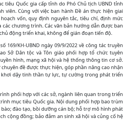
c tiêu Quốc gia cấp tỉnh do Phó Chủ tịch UBND tỉnh
h viên. Cùng với việc ban hành Đề án thực hiện giai
hoạch vốn, quy định nguyên tắc, tiêu chí, định mức
a các chương trình. Các văn bản hướng dẫn được ban
 chủ động triển khai, không để gián đoạn tiến độ.
 số 169/KH-UBND ngày 09/9/2022 về công tác truyền
iao Sở Dân tộc và Tôn giáo phối hợp tổ chức tuyên
ruyền hình, mạng xã hội và hệ thống thông tin cơ sở.
ự chuyên đề được thực hiện, góp phần nâng cao nhận
khơi dậy tinh thần tự lực, tự cường trong phát triển
rình phối hợp với các sở, ngành liên quan trong triển
trình mục tiêu Quốc gia. Nội dung phối hợp bao trùm
 bào; đào tạo, bồi dưỡng cán bộ; hỗ trợ mô hình phát
lịch cộng đồng; bảo đảm an sinh xã hội và củng cố hệ