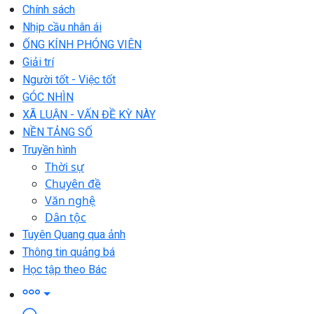
Chính sách
Nhịp cầu nhân ái
ỐNG KÍNH PHÓNG VIÊN
Giải trí
Người tốt - Việc tốt
GÓC NHÌN
XÃ LUẬN - VẤN ĐỀ KỲ NÀY
NỀN TẢNG SỐ
Truyền hình
Thời sự
Chuyên đề
Văn nghệ
Dân tộc
Tuyên Quang qua ảnh
Thông tin quảng bá
Học tập theo Bác