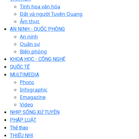
Tinh hoa văn hóa
Đất và người Tuyên Quang
Ẩm thực
AN NINH - QUỐC PHÒNG
An ninh
Quân sự
Biên phòng
KHOA HỌC - CÔNG NGHỆ
QUỐC TẾ
MULTIMEDIA
Photo
Infographic
Emagazine
Video
NHỊP SỐNG XỨ TUYÊN
PHÁP LUẬT
Thể thao
THIẾU NHI