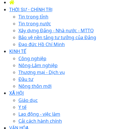
THỜI SỰ - CHÍNH TRỊ
Tin trong tỉnh
Tin trong nước
Xây dựng Đảng - Nhà nước - MTTQ
Bảo vệ nền tảng tư tưởng của Đảng
Đạo đức Hồ Chí Minh
KINH TẾ
Công nghiệp
Nông-Lâm nghiệp
Thương mại - Dịch vụ
Đầu tư
Nông thôn mới
XÃ HỘI
Giáo dục
Y tế
Lao động - việc làm
Cải cách hành chính
VĂN HÓA