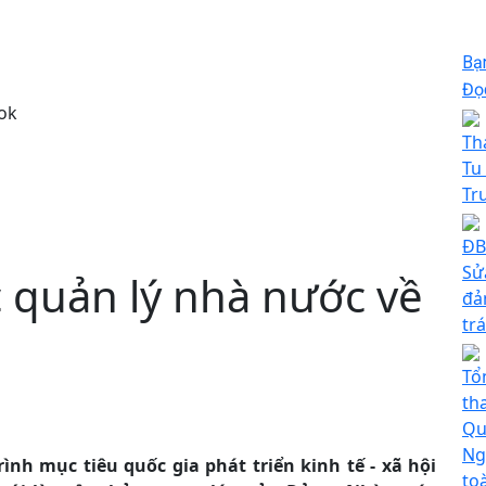
Bạ
Đọc
ok
Th
Tu
Tr
ĐB
Sử
 quản lý nhà nước về
đả
tr
Tổ
th
Qu
Ng
ình mục tiêu quốc gia phát triển kinh tế - xã hội
to