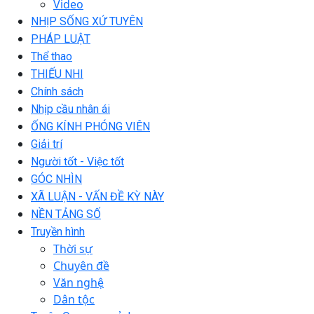
Video
NHỊP SỐNG XỨ TUYÊN
PHÁP LUẬT
Thể thao
THIẾU NHI
Chính sách
Nhịp cầu nhân ái
ỐNG KÍNH PHÓNG VIÊN
Giải trí
Người tốt - Việc tốt
GÓC NHÌN
XÃ LUẬN - VẤN ĐỀ KỲ NÀY
NỀN TẢNG SỐ
Truyền hình
Thời sự
Chuyên đề
Văn nghệ
Dân tộc