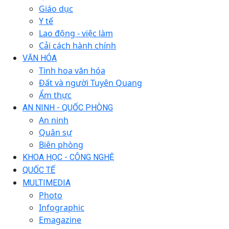
Giáo dục
Y tế
Lao động - việc làm
Cải cách hành chính
VĂN HÓA
Tinh hoa văn hóa
Đất và người Tuyên Quang
Ẩm thực
AN NINH - QUỐC PHÒNG
An ninh
Quân sự
Biên phòng
KHOA HỌC - CÔNG NGHỆ
QUỐC TẾ
MULTIMEDIA
Photo
Infographic
Emagazine