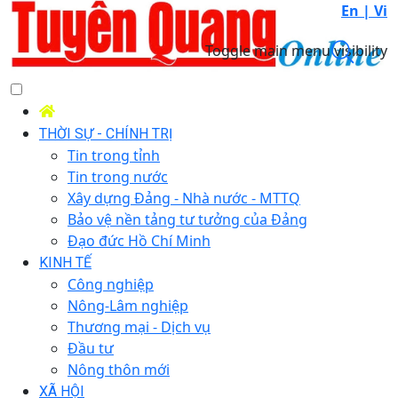
En |
Vi
Toggle main menu visibility
THỜI SỰ - CHÍNH TRỊ
Tin trong tỉnh
Tin trong nước
Xây dựng Đảng - Nhà nước - MTTQ
Bảo vệ nền tảng tư tưởng của Đảng
Đạo đức Hồ Chí Minh
KINH TẾ
Công nghiệp
Nông-Lâm nghiệp
Thương mại - Dịch vụ
Đầu tư
Nông thôn mới
XÃ HỘI