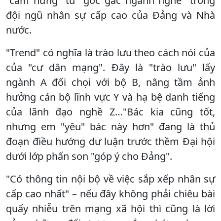
"cảm hứng" từ "gốc gác ngành nghề" trong
đội ngũ nhân sự cấp cao của Đảng và Nhà
nước.
"Trend" có nghĩa là trào lưu theo cách nói của
của "cư dân mạng". Đây là "trào lưu" lấy
ngành A đối chọi với bộ B, nâng tầm ảnh
hưởng cán bộ lĩnh vực Y và hạ bệ danh tiếng
của lãnh đạo nghề Z…"Bác kia cũng tốt,
nhưng em "yêu" bác này hơn" đang là thủ
đoạn điều hướng dư luận trước thềm Đại hội
dưới lớp phấn son "góp ý cho Đảng".
"Có thông tin nội bộ về việc sắp xếp nhân sự
cấp cao nhất" – nếu đây không phải chiêu bài
quấy nhiễu trên mạng xã hội thì cũng là lời