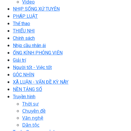
Video
NHỊP SỐNG XỨ TUYÊN
PHÁP LUẬT
Thể thao
THIẾU NHI
Chính sách
Nhịp cầu nhân ái
ỐNG KÍNH PHÓNG VIÊN
Giải trí
Người tốt - Việc tốt
GÓC NHÌN
XÃ LUẬN - VẤN ĐỀ KỲ NÀY
NỀN TẢNG SỐ
Truyền hình
Thời sự
Chuyên đề
Văn nghệ
Dân tộc