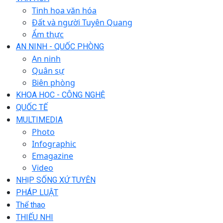
Tinh hoa văn hóa
Đất và người Tuyên Quang
Ẩm thực
AN NINH - QUỐC PHÒNG
An ninh
Quân sự
Biên phòng
KHOA HỌC - CÔNG NGHỆ
QUỐC TẾ
MULTIMEDIA
Photo
Infographic
Emagazine
Video
NHỊP SỐNG XỨ TUYÊN
PHÁP LUẬT
Thể thao
THIẾU NHI