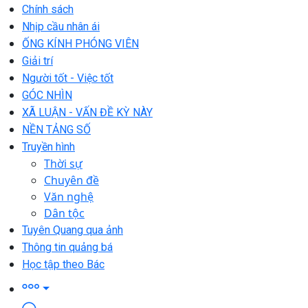
Chính sách
Nhịp cầu nhân ái
ỐNG KÍNH PHÓNG VIÊN
Giải trí
Người tốt - Việc tốt
GÓC NHÌN
XÃ LUẬN - VẤN ĐỀ KỲ NÀY
NỀN TẢNG SỐ
Truyền hình
Thời sự
Chuyên đề
Văn nghệ
Dân tộc
Tuyên Quang qua ảnh
Thông tin quảng bá
Học tập theo Bác