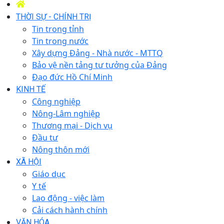
THỜI SỰ - CHÍNH TRỊ
Tin trong tỉnh
Tin trong nước
Xây dựng Đảng - Nhà nước - MTTQ
Bảo vệ nền tảng tư tưởng của Đảng
Đạo đức Hồ Chí Minh
KINH TẾ
Công nghiệp
Nông-Lâm nghiệp
Thương mại - Dịch vụ
Đầu tư
Nông thôn mới
XÃ HỘI
Giáo dục
Y tế
Lao động - việc làm
Cải cách hành chính
VĂN HÓA