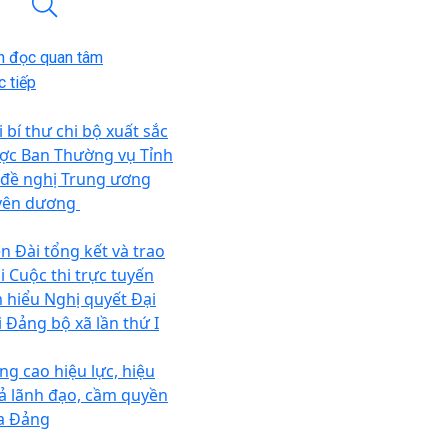
n đọc quan tâm
 tiếp
 bí thư chi bộ xuất sắc
ợc Ban Thường vụ Tỉnh
 đề nghị Trung ương
yên dương
ên Đài tổng kết và trao
i Cuộc thi trực tuyến
m hiểu Nghị quyết Đại
i Đảng bộ xã lần thứ I
ng cao hiệu lực, hiệu
ả lãnh đạo, cầm quyền
a Đảng