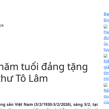
Bạ
Đọc
ok
Hai
đư
ủy
tu
Ki
 năm tuổi đảng tặng
giả
tì
 thư Tô Lâm
hộ
Nâ
qu
củ
 sản Việt Nam (3/2/1930-3/2/2026), sáng 3/2, tại