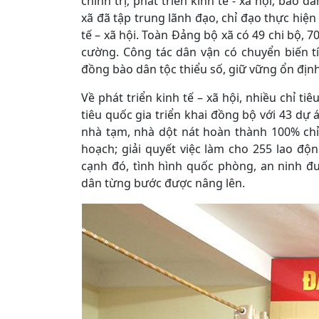
chính trị; phát triển kinh tế - xã hội, bả
xã đã tập trung lãnh đạo, chỉ đạo thực hiệ
tế – xã hội. Toàn Đảng bộ xã có 49 chi bộ, 
cường. Công tác dân vận có chuyển biến tí
đồng bào dân tộc thiểu số, giữ vững ổn định c
Về phát triển kinh tế – xã hội, nhiều chỉ t
tiêu quốc gia triển khai đồng bộ với 43 dự 
nhà tạm, nhà dột nát hoàn thành 100% chỉ 
hoạch; giải quyết việc làm cho 255 lao độn
cạnh đó, tình hình quốc phòng, an ninh đư
dân từng bước được nâng lên.