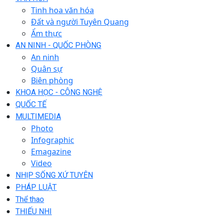
Tinh hoa văn hóa
Đất và người Tuyên Quang
Ẩm thực
AN NINH - QUỐC PHÒNG
An ninh
Quân sự
Biên phòng
KHOA HỌC - CÔNG NGHỆ
QUỐC TẾ
MULTIMEDIA
Photo
Infographic
Emagazine
Video
NHỊP SỐNG XỨ TUYÊN
PHÁP LUẬT
Thể thao
THIẾU NHI