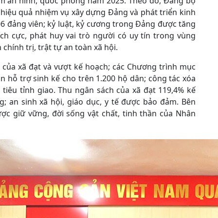
o đảm an ninh, quốc phòng năm 2025. Theo đó, Đảng bộ
n hiệu quả nhiệm vụ xây dựng Đảng và phát triển kinh
706 đảng viên; kỷ luật, kỷ cương trong Đảng được tăng
ch cực, phát huy vai trò người có uy tín trong vùng
hính trị, trật tự an toàn xã hội.
iêu của xã đạt và vượt kế hoạch; các Chương trình mục
án hỗ trợ sinh kế cho trên 1.200 hộ dân; công tác xóa
tiêu tỉnh giao. Thu ngân sách của xã đạt 119,4% kế
g; an sinh xã hội, giáo dục, y tế được bảo đảm. Bên
ợc giữ vững, đời sống vật chất, tinh thần của Nhân