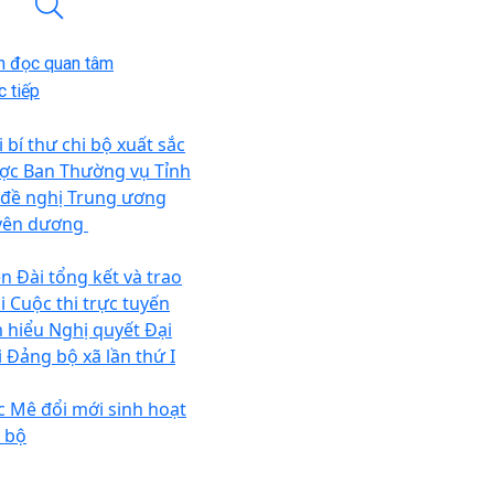
n đọc quan tâm
 tiếp
 bí thư chi bộ xuất sắc
ợc Ban Thường vụ Tỉnh
 đề nghị Trung ương
yên dương
ên Đài tổng kết và trao
i Cuộc thi trực tuyến
m hiểu Nghị quyết Đại
i Đảng bộ xã lần thứ I
c Mê đổi mới sinh hoạt
i bộ