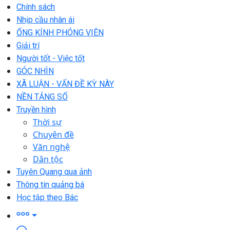
Chính sách
Nhịp cầu nhân ái
ỐNG KÍNH PHÓNG VIÊN
Giải trí
Người tốt - Việc tốt
GÓC NHÌN
XÃ LUẬN - VẤN ĐỀ KỲ NÀY
NỀN TẢNG SỐ
Truyền hình
Thời sự
Chuyên đề
Văn nghệ
Dân tộc
Tuyên Quang qua ảnh
Thông tin quảng bá
Học tập theo Bác