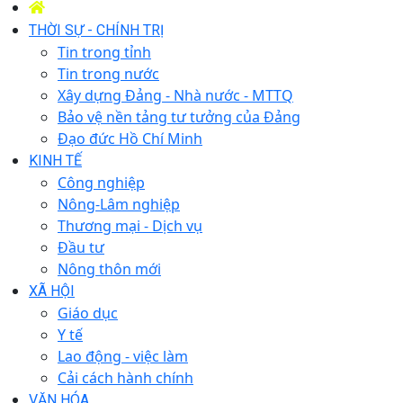
THỜI SỰ - CHÍNH TRỊ
Tin trong tỉnh
Tin trong nước
Xây dựng Đảng - Nhà nước - MTTQ
Bảo vệ nền tảng tư tưởng của Đảng
Đạo đức Hồ Chí Minh
KINH TẾ
Công nghiệp
Nông-Lâm nghiệp
Thương mại - Dịch vụ
Đầu tư
Nông thôn mới
XÃ HỘI
Giáo dục
Y tế
Lao động - việc làm
Cải cách hành chính
VĂN HÓA