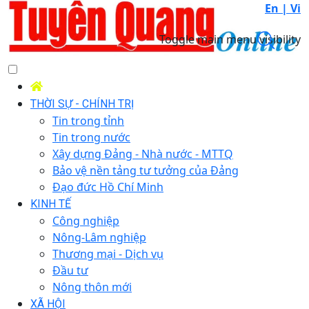
En |
Vi
Toggle main menu visibility
THỜI SỰ - CHÍNH TRỊ
Tin trong tỉnh
Tin trong nước
Xây dựng Đảng - Nhà nước - MTTQ
Bảo vệ nền tảng tư tưởng của Đảng
Đạo đức Hồ Chí Minh
KINH TẾ
Công nghiệp
Nông-Lâm nghiệp
Thương mại - Dịch vụ
Đầu tư
Nông thôn mới
XÃ HỘI