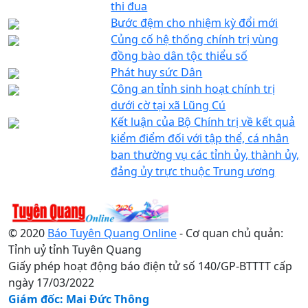
thi đua
Bước đệm cho nhiệm kỳ đổi mới
Củng cố hệ thống chính trị vùng
đồng bào dân tộc thiểu số
Phát huy sức Dân
Công an tỉnh sinh hoạt chính trị
dưới cờ tại xã Lũng Cú
Kết luận của Bộ Chính trị về kết quả
kiểm điểm đối với tập thể, cá nhân
ban thường vụ các tỉnh ủy, thành ủy,
đảng ủy trực thuộc Trung ương
© 2020
Báo Tuyên Quang Online
- Cơ quan chủ quản:
Tỉnh uỷ tỉnh Tuyên Quang
Giấy phép hoạt động báo điện tử số 140/GP-BTTTT cấp
ngày 17/03/2022
Giám đốc: Mai Đức Thông