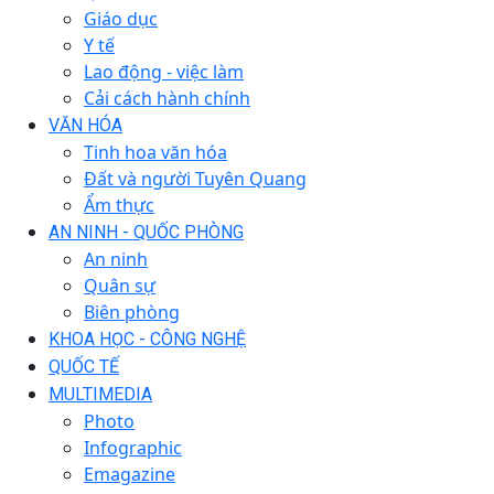
Giáo dục
Y tế
Lao động - việc làm
Cải cách hành chính
VĂN HÓA
Tinh hoa văn hóa
Đất và người Tuyên Quang
Ẩm thực
AN NINH - QUỐC PHÒNG
An ninh
Quân sự
Biên phòng
KHOA HỌC - CÔNG NGHỆ
QUỐC TẾ
MULTIMEDIA
Photo
Infographic
Emagazine