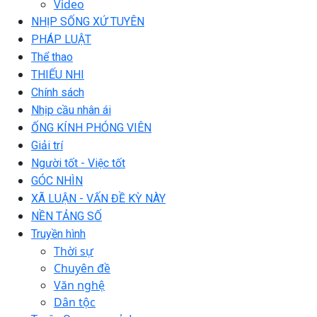
Video
NHỊP SỐNG XỨ TUYÊN
PHÁP LUẬT
Thể thao
THIẾU NHI
Chính sách
Nhịp cầu nhân ái
ỐNG KÍNH PHÓNG VIÊN
Giải trí
Người tốt - Việc tốt
GÓC NHÌN
XÃ LUẬN - VẤN ĐỀ KỲ NÀY
NỀN TẢNG SỐ
Truyền hình
Thời sự
Chuyên đề
Văn nghệ
Dân tộc