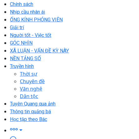
Chính sách
Nhịp cầu nhân ái
ỐNG KÍNH PHÓNG VIÊN
Giải trí
Người tốt - Việc tốt
GÓC NHÌN
XÃ LUẬN - VẤN ĐỀ KỲ NÀY
NỀN TẢNG SỐ
Truyền hình
Thời sự
Chuyên đề
Văn nghệ
Dân tộc
Tuyên Quang qua ảnh
Thông tin quảng bá
Học tập theo Bác