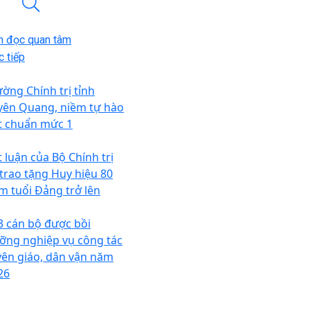
n đọc quan tâm
 tiếp
ường Chính trị tỉnh
yên Quang, niềm tự hào
t chuẩn mức 1
t luận của Bộ Chính trị
 trao tặng Huy hiệu 80
m tuổi Đảng trở lên
3 cán bộ được bồi
ỡng nghiệp vụ công tác
yên giáo, dân vận năm
26