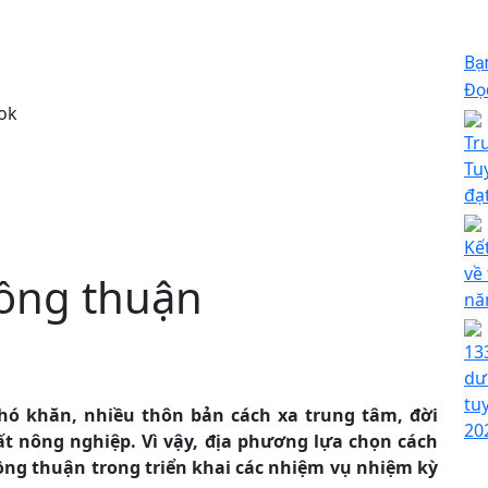
Bạ
Đọc
ok
Tr
Tu
đạ
Kế
về
ồng thuận
nă
13
dư
tu
hó khăn, nhiều thôn bản cách xa trung tâm, đời
20
t nông nghiệp. Vì vậy, địa phương lựa chọn cách
đồng thuận trong triển khai các nhiệm vụ nhiệm kỳ