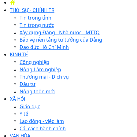
THỜI SỰ - CHÍNH TRỊ
Tin trong tỉnh
Tin trong nước
Xây dựng Đảng - Nhà nước - MTTQ
Bảo vệ nền tảng tư tưởng của Đảng
Đạo đức Hồ Chí Minh
KINH TẾ
Công nghiệp
Nông-Lâm nghiệp
Thương mại - Dịch vụ
Đầu tư
Nông thôn mới
XÃ HỘI
Giáo dục
Y tế
Lao động - việc làm
Cải cách hành chính
VĂN HÓA