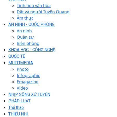
Tinh hoa văn hóa
Đất và người Tuyên Quang
Ẩm thực
AN NINH - QUỐC PHÒNG
An ninh
Quân sự
Biên phòng
KHOA HỌC - CÔNG NGHỆ
QUỐC TẾ
MULTIMEDIA
Photo
Infographic
Emagazine
Video
NHỊP SỐNG XỨ TUYÊN
PHÁP LUẬT
Thể thao
THIẾU NHI