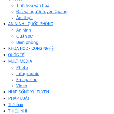
Tinh hoa văn hóa
Đất và người Tuyên Quang
Ẩm thực
AN NINH - QUỐC PHÒNG
An ninh
Quân sự
Biên phòng
KHOA HỌC - CÔNG NGHỆ
QUỐC TẾ
MULTIMEDIA
Photo
Infographic
Emagazine
Video
NHỊP SỐNG XỨ TUYÊN
PHÁP LUẬT
Thể thao
THIẾU NHI