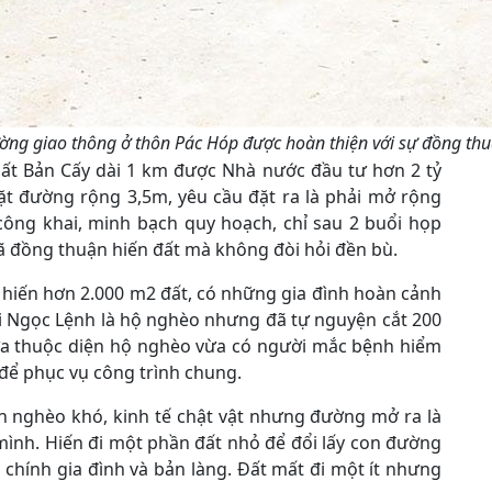
ờng giao thông ở thôn Pác Hóp được hoàn thiện với sự đồng th
ất Bản Cấy dài 1 km được Nhà nước đầu tư hơn 2 tỷ
t đường rộng 3,5m, yêu cầu đặt ra là phải mở rộng
công khai, minh bạch quy hoạch, chỉ sau 2 buổi họp
ã đồng thuận hiến đất mà không đòi hỏi đền bù.
 hiến hơn 2.000 m2 đất, có những gia đình hoàn cảnh
ái Ngọc Lệnh là hộ nghèo nhưng đã tự nguyện cắt 200
vừa thuộc diện hộ nghèo vừa có người mắc bệnh hiểm
để phục vụ công trình chung.
còn nghèo khó, kinh tế chật vật nhưng đường mở ra là
mình. Hiến đi một phần đất nhỏ để đổi lấy con đường
ho chính gia đình và bản làng. Đất mất đi một ít nhưng