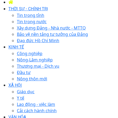
THỜI SỰ - CHÍNH TRỊ
Tin trong tỉnh
Tin trong nước
Xây dựng Đảng - Nhà nước - MTTQ
Bảo vệ nền tảng tư tưởng của Đảng
Đạo đức Hồ Chí Minh
KINH TẾ
Công nghiệp
Nông-Lâm nghiệp
Thương mại - Dịch vụ
Đầu tư
Nông thôn mới
XÃ HỘI
Giáo dục
Y tế
Lao động - việc làm
Cải cách hành chính
VĂN HÓA