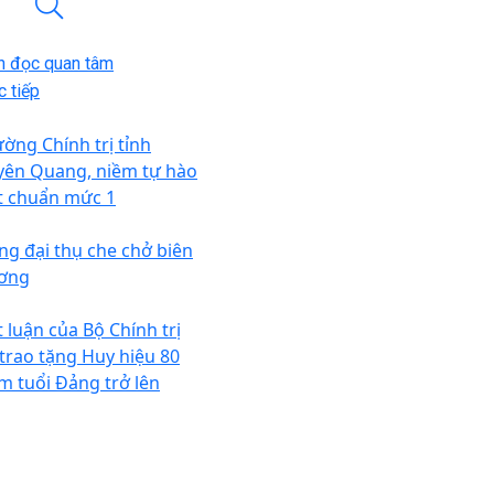
n đọc quan tâm
 tiếp
ường Chính trị tỉnh
yên Quang, niềm tự hào
t chuẩn mức 1
ng đại thụ che chở biên
ơng
t luận của Bộ Chính trị
 trao tặng Huy hiệu 80
m tuổi Đảng trở lên