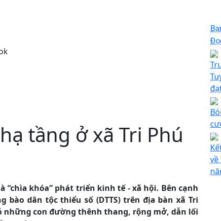
Bạ
Đọc
ok
Tr
Tu
đạ
Bó
cư
hạ tầng ở xã Tri Phú
Kế
về
nă
 “chìa khóa” phát triển kinh tế - xã hội. Bên cạnh
bào dân tộc thiểu số (DTTS) trên địa bàn xã Tri
 có những con đường thênh thang, rộng mở, dẫn lối