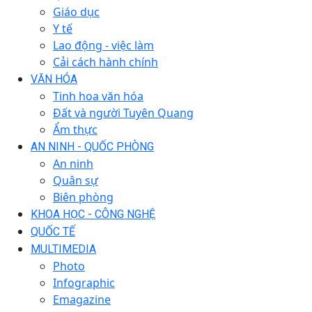
Giáo dục
Y tế
Lao động - việc làm
Cải cách hành chính
VĂN HÓA
Tinh hoa văn hóa
Đất và người Tuyên Quang
Ẩm thực
AN NINH - QUỐC PHÒNG
An ninh
Quân sự
Biên phòng
KHOA HỌC - CÔNG NGHỆ
QUỐC TẾ
MULTIMEDIA
Photo
Infographic
Emagazine