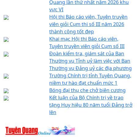
Quang lần thứ nhất năm 2026 khu
vực VI
Hội thi Báo cáo viên, Tuyên truyền
viên giỏi Cụm thi số III năm 2026
thành công tốt đẹp
Khai mạc Hội thi Báo cáo viên,
Tuyên truyền viên giỏi Cụm số III
Đoàn kiểm tra, giám sát của Ban
Thường vụ Tỉnh uỷ làm việc với Ban
Thường vụ Đảng uỷ các địa phương
Trường Chính trị tỉnh Tuyên Quang,
niềm tự hào đạt chuẩn mức 1
Bóng đại thụ che chở biên cương
Kết luận của Bộ Chính trị về trao
tặng Huy hiệu 80 năm tuổi Đảng trở
lên