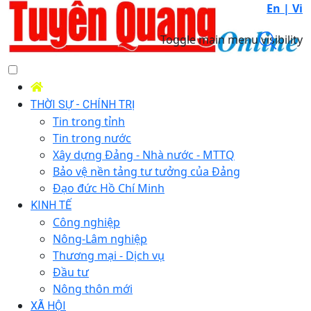
En |
Vi
Toggle main menu visibility
THỜI SỰ - CHÍNH TRỊ
Tin trong tỉnh
Tin trong nước
Xây dựng Đảng - Nhà nước - MTTQ
Bảo vệ nền tảng tư tưởng của Đảng
Đạo đức Hồ Chí Minh
KINH TẾ
Công nghiệp
Nông-Lâm nghiệp
Thương mại - Dịch vụ
Đầu tư
Nông thôn mới
XÃ HỘI