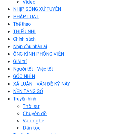
Video
NHỊP SỐNG XỨ TUYÊN
PHÁP LUẬT
Thể thao
THIẾU NHI
Chính sách
Nhịp cầu nhân ái
ỐNG KÍNH PHÓNG VIÊN
Giải trí
Người tốt - Việc tốt
GÓC NHÌN
XÃ LUẬN - VẤN ĐỀ KỲ NÀY
NỀN TẢNG SỐ
Truyền hình
Thời sự
Chuyên đề
Văn nghệ
Dân tộc