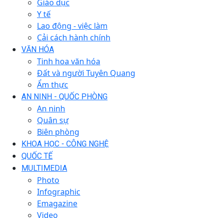
Giáo dục
Y tế
Lao động - việc làm
Cải cách hành chính
VĂN HÓA
Tinh hoa văn hóa
Đất và người Tuyên Quang
Ẩm thực
AN NINH - QUỐC PHÒNG
An ninh
Quân sự
Biên phòng
KHOA HỌC - CÔNG NGHỆ
QUỐC TẾ
MULTIMEDIA
Photo
Infographic
Emagazine
Video