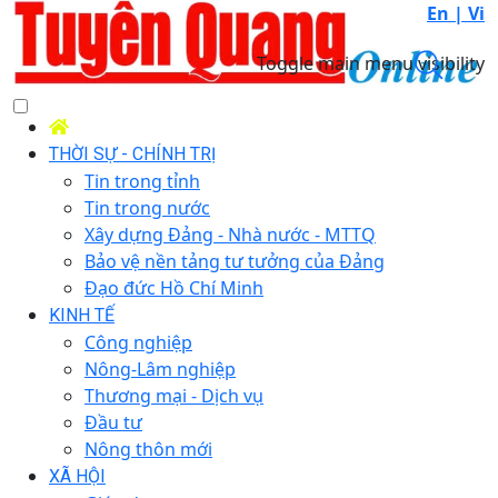
En |
Vi
Toggle main menu visibility
THỜI SỰ - CHÍNH TRỊ
Tin trong tỉnh
Tin trong nước
Xây dựng Đảng - Nhà nước - MTTQ
Bảo vệ nền tảng tư tưởng của Đảng
Đạo đức Hồ Chí Minh
KINH TẾ
Công nghiệp
Nông-Lâm nghiệp
Thương mại - Dịch vụ
Đầu tư
Nông thôn mới
XÃ HỘI