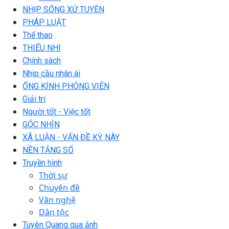
NHỊP SỐNG XỨ TUYÊN
PHÁP LUẬT
Thể thao
THIẾU NHI
Chính sách
Nhịp cầu nhân ái
ỐNG KÍNH PHÓNG VIÊN
Giải trí
Người tốt - Việc tốt
GÓC NHÌN
XÃ LUẬN - VẤN ĐỀ KỲ NÀY
NỀN TẢNG SỐ
Truyền hình
Thời sự
Chuyên đề
Văn nghệ
Dân tộc
Tuyên Quang qua ảnh