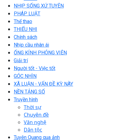
NHỊP SỐNG XỨ TUYÊN
PHÁP LUẬT
Thể thao
THIẾU NHI
Chính sách
Nhịp cầu nhân ái
ỐNG KÍNH PHÓNG VIÊN
Giải trí
Người tốt - Việc tốt
GÓC NHÌN
XÃ LUẬN - VẤN ĐỀ KỲ NÀY
NỀN TẢNG SỐ
Truyền hình
Thời sự
Chuyên đề
Văn nghệ
Dân tộc
Tuyên Quang qua ảnh