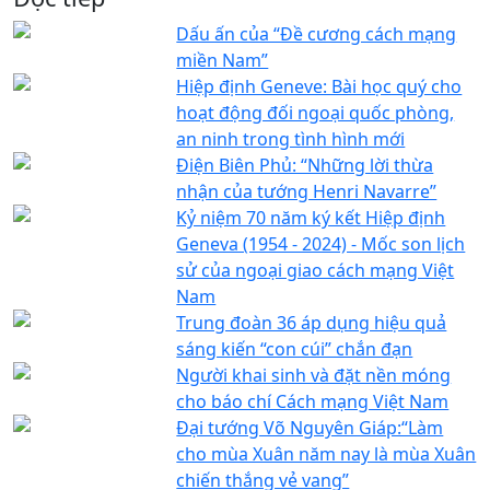
Dấu ấn của “Đề cương cách mạng
miền Nam”
Hiệp định Geneve: Bài học quý cho
hoạt động đối ngoại quốc phòng,
an ninh trong tình hình mới
Điện Biên Phủ: “Những lời thừa
nhận của tướng Henri Navarre”
Kỷ niệm 70 năm ký kết Hiệp định
Geneva (1954 - 2024) - Mốc son lịch
sử của ngoại giao cách mạng Việt
Nam
Trung đoàn 36 áp dụng hiệu quả
sáng kiến “con cúi” chắn đạn
Người khai sinh và đặt nền móng
cho báo chí Cách mạng Việt Nam
Đại tướng Võ Nguyên Giáp:“Làm
cho mùa Xuân năm nay là mùa Xuân
chiến thắng vẻ vang”