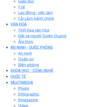
Giáo dục
Y tế
Lao động - việc làm
Cải cách hành chính
VĂN HÓA
Tinh hoa văn hóa
Đất và người Tuyên Quang
Ẩm thực
AN NINH - QUỐC PHÒNG
An ninh
Quân sự
Biên phòng
KHOA HỌC - CÔNG NGHỆ
QUỐC TẾ
MULTIMEDIA
Photo
Infographic
Emagazine
Video