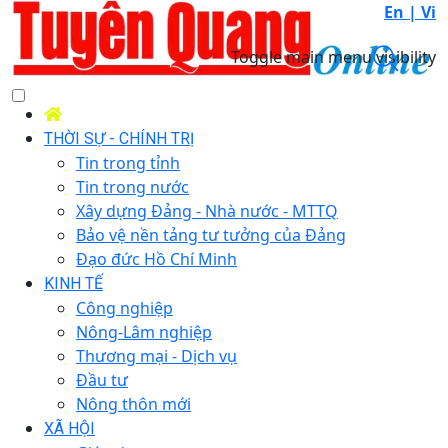
En |
Vi
Toggle main menu visibility
THỜI SỰ - CHÍNH TRỊ
Tin trong tỉnh
Tin trong nước
Xây dựng Đảng - Nhà nước - MTTQ
Bảo vệ nền tảng tư tưởng của Đảng
Đạo đức Hồ Chí Minh
KINH TẾ
Công nghiệp
Nông-Lâm nghiệp
Thương mại - Dịch vụ
Đầu tư
Nông thôn mới
XÃ HỘI