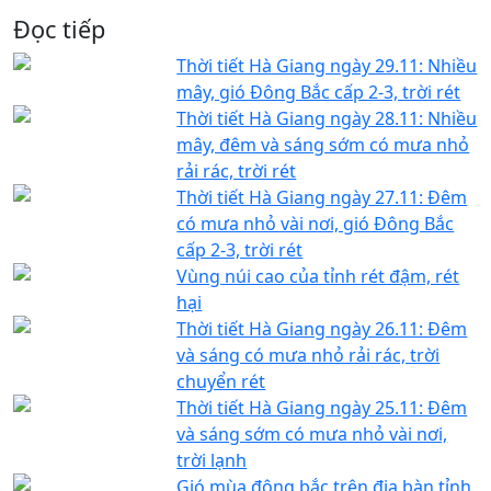
Đọc tiếp
Thời tiết Hà Giang ngày 29.11: Nhiều
mây, gió Đông Bắc cấp 2-3, trời rét
Thời tiết Hà Giang ngày 28.11: Nhiều
mây, đêm và sáng sớm có mưa nhỏ
rải rác, trời rét
Thời tiết Hà Giang ngày 27.11: Đêm
có mưa nhỏ vài nơi, gió Đông Bắc
cấp 2-3, trời rét
Vùng núi cao của tỉnh rét đậm, rét
hại
Thời tiết Hà Giang ngày 26.11: Đêm
và sáng có mưa nhỏ rải rác, trời
chuyển rét
Thời tiết Hà Giang ngày 25.11: Đêm
và sáng sớm có mưa nhỏ vài nơi,
trời lạnh
Gió mùa đông bắc trên địa bàn tỉnh