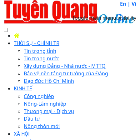
En |
Vi
Toggle main menu visibility
THỜI SỰ - CHÍNH TRỊ
Tin trong tỉnh
Tin trong nước
Xây dựng Đảng - Nhà nước - MTTQ
Bảo vệ nền tảng tư tưởng của Đảng
Đạo đức Hồ Chí Minh
KINH TẾ
Công nghiệp
Nông-Lâm nghiệp
Thương mại - Dịch vụ
Đầu tư
Nông thôn mới
XÃ HỘI