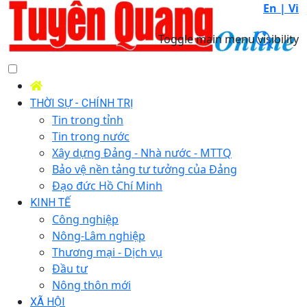
En |
Vi
Toggle main menu visibility
THỜI SỰ - CHÍNH TRỊ
Tin trong tỉnh
Tin trong nước
Xây dựng Đảng - Nhà nước - MTTQ
Bảo vệ nền tảng tư tưởng của Đảng
Đạo đức Hồ Chí Minh
KINH TẾ
Công nghiệp
Nông-Lâm nghiệp
Thương mại - Dịch vụ
Đầu tư
Nông thôn mới
XÃ HỘI