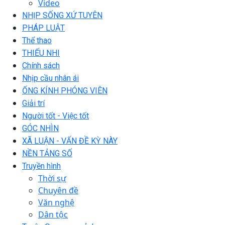
Video
NHỊP SỐNG XỨ TUYÊN
PHÁP LUẬT
Thể thao
THIẾU NHI
Chính sách
Nhịp cầu nhân ái
ỐNG KÍNH PHÓNG VIÊN
Giải trí
Người tốt - Việc tốt
GÓC NHÌN
XÃ LUẬN - VẤN ĐỀ KỲ NÀY
NỀN TẢNG SỐ
Truyền hình
Thời sự
Chuyên đề
Văn nghệ
Dân tộc