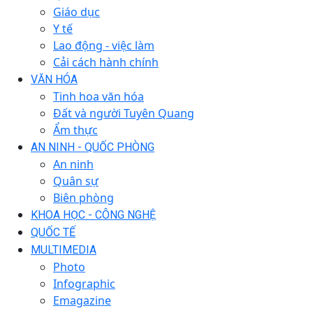
Giáo dục
Y tế
Lao động - việc làm
Cải cách hành chính
VĂN HÓA
Tinh hoa văn hóa
Đất và người Tuyên Quang
Ẩm thực
AN NINH - QUỐC PHÒNG
An ninh
Quân sự
Biên phòng
KHOA HỌC - CÔNG NGHỆ
QUỐC TẾ
MULTIMEDIA
Photo
Infographic
Emagazine