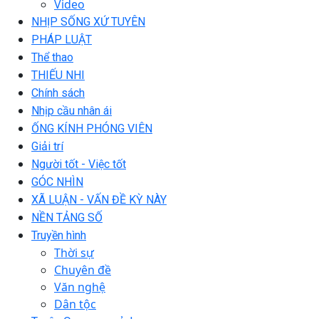
Video
NHỊP SỐNG XỨ TUYÊN
PHÁP LUẬT
Thể thao
THIẾU NHI
Chính sách
Nhịp cầu nhân ái
ỐNG KÍNH PHÓNG VIÊN
Giải trí
Người tốt - Việc tốt
GÓC NHÌN
XÃ LUẬN - VẤN ĐỀ KỲ NÀY
NỀN TẢNG SỐ
Truyền hình
Thời sự
Chuyên đề
Văn nghệ
Dân tộc