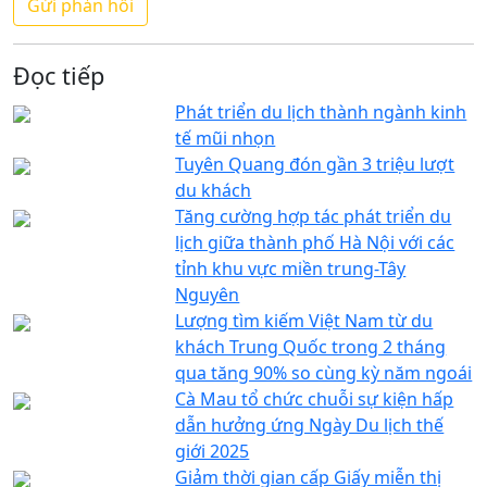
Đọc tiếp
Phát triển du lịch thành ngành kinh
tế mũi nhọn
Tuyên Quang đón gần 3 triệu lượt
du khách
Tăng cường hợp tác phát triển du
lịch giữa thành phố Hà Nội với các
tỉnh khu vực miền trung-Tây
Nguyên
Lượng tìm kiếm Việt Nam từ du
khách Trung Quốc trong 2 tháng
qua tăng 90% so cùng kỳ năm ngoái
Cà Mau tổ chức chuỗi sự kiện hấp
dẫn hưởng ứng Ngày Du lịch thế
giới 2025
Giảm thời gian cấp Giấy miễn thị