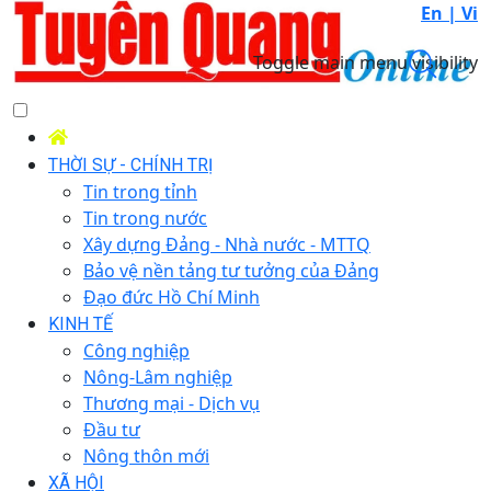
En |
Vi
Toggle main menu visibility
THỜI SỰ - CHÍNH TRỊ
Tin trong tỉnh
Tin trong nước
Xây dựng Đảng - Nhà nước - MTTQ
Bảo vệ nền tảng tư tưởng của Đảng
Đạo đức Hồ Chí Minh
KINH TẾ
Công nghiệp
Nông-Lâm nghiệp
Thương mại - Dịch vụ
Đầu tư
Nông thôn mới
XÃ HỘI