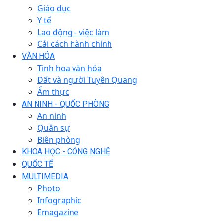
Giáo dục
Y tế
Lao động - việc làm
Cải cách hành chính
VĂN HÓA
Tinh hoa văn hóa
Đất và người Tuyên Quang
Ẩm thực
AN NINH - QUỐC PHÒNG
An ninh
Quân sự
Biên phòng
KHOA HỌC - CÔNG NGHỆ
QUỐC TẾ
MULTIMEDIA
Photo
Infographic
Emagazine