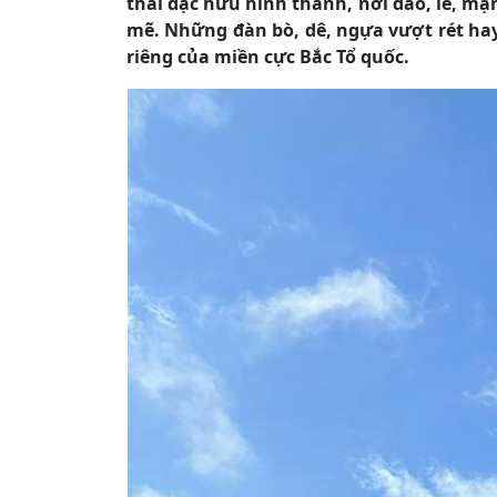
thái đặc hữu hình thành, nơi đào, lê, mậ
mẽ. Những đàn bò, dê, ngựa vượt rét hay
riêng của miền cực Bắc Tổ quốc.