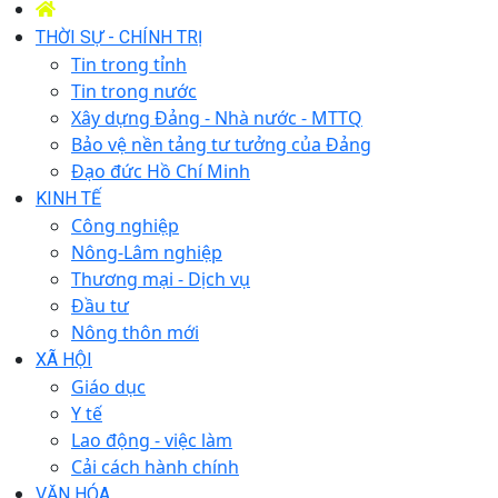
THỜI SỰ - CHÍNH TRỊ
Tin trong tỉnh
Tin trong nước
Xây dựng Đảng - Nhà nước - MTTQ
Bảo vệ nền tảng tư tưởng của Đảng
Đạo đức Hồ Chí Minh
KINH TẾ
Công nghiệp
Nông-Lâm nghiệp
Thương mại - Dịch vụ
Đầu tư
Nông thôn mới
XÃ HỘI
Giáo dục
Y tế
Lao động - việc làm
Cải cách hành chính
VĂN HÓA