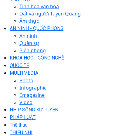
Tinh hoa văn hóa
Đất và người Tuyên Quang
Ẩm thực
AN NINH - QUỐC PHÒNG
An ninh
Quân sự
Biên phòng
KHOA HỌC - CÔNG NGHỆ
QUỐC TẾ
MULTIMEDIA
Photo
Infographic
Emagazine
Video
NHỊP SỐNG XỨ TUYÊN
PHÁP LUẬT
Thể thao
THIẾU NHI