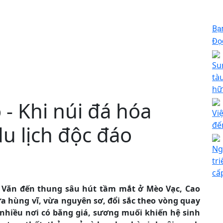
Bạ
Đọc
Su
tà
hữ
- Khi núi đá hóa
Vi
đến
u lịch độc đáo
Ng
tr
cấ
 Văn đến thung sâu hút tầm mắt ở Mèo Vạc, Cao
 hùng vĩ, vừa nguyên sơ, đổi sắc theo vòng quay
hiều nơi có băng giá, sương muối khiến hệ sinh