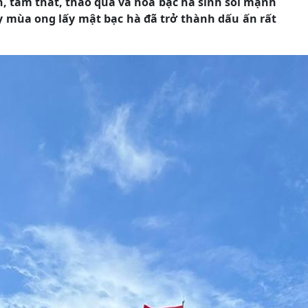
n, tam thất, thảo quả và hoa bạc hà sinh sôi mạnh
 mùa ong lấy mật bạc hà đã trở thành dấu ấn rất