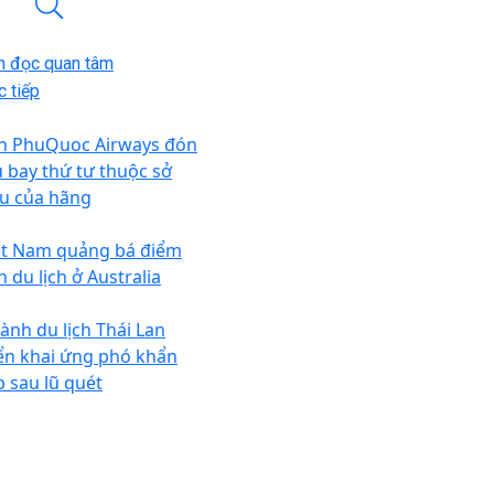
n đọc quan tâm
 tiếp
n PhuQuoc Airways đón
u bay thứ tư thuộc sở
u của hãng
ệt Nam quảng bá điểm
 du lịch ở Australia
ành du lịch Thái Lan
iển khai ứng phó khẩn
p sau lũ quét