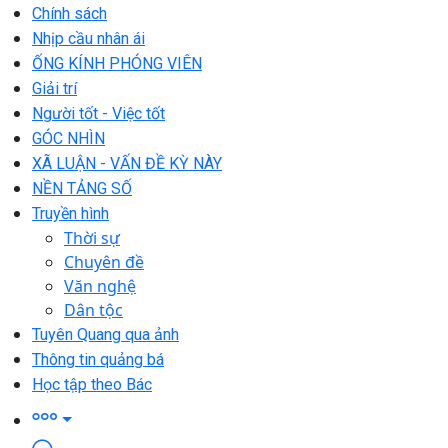
Chính sách
Nhịp cầu nhân ái
ỐNG KÍNH PHÓNG VIÊN
Giải trí
Người tốt - Việc tốt
GÓC NHÌN
XÃ LUẬN - VẤN ĐỀ KỲ NÀY
NỀN TẢNG SỐ
Truyền hình
Thời sự
Chuyên đề
Văn nghệ
Dân tộc
Tuyên Quang qua ảnh
Thông tin quảng bá
Học tập theo Bác