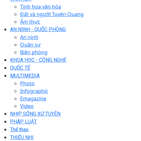
Tinh hoa văn hóa
Đất và người Tuyên Quang
Ẩm thực
AN NINH - QUỐC PHÒNG
An ninh
Quân sự
Biên phòng
KHOA HỌC - CÔNG NGHỆ
QUỐC TẾ
MULTIMEDIA
Photo
Infographic
Emagazine
Video
NHỊP SỐNG XỨ TUYÊN
PHÁP LUẬT
Thể thao
THIẾU NHI