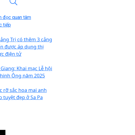
n đọc quan tâm
 tiếp
ảng Trị có thêm 3 cảng
ển được áp dụng thị
ực điện tử
 Giang: Khai mạc Lễ hội
hinh Ông năm 2025
c rỡ sắc hoa mai anh
o tuyệt đẹp ở Sa Pa