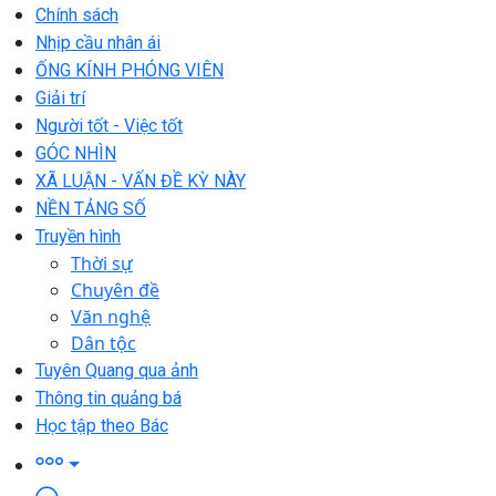
Chính sách
Nhịp cầu nhân ái
ỐNG KÍNH PHÓNG VIÊN
Giải trí
Người tốt - Việc tốt
GÓC NHÌN
XÃ LUẬN - VẤN ĐỀ KỲ NÀY
NỀN TẢNG SỐ
Truyền hình
Thời sự
Chuyên đề
Văn nghệ
Dân tộc
Tuyên Quang qua ảnh
Thông tin quảng bá
Học tập theo Bác