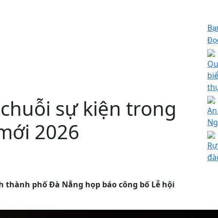
Bạ
Đọc
Qu
bi
th
chuỗi sự kiện trong
An
Ng
mới 2026
Rự
đà
ch thành phố Đà Nẵng họp báo công bố Lễ hội