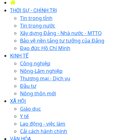
THỜI SỰ - CHÍNH TRỊ
Tin trong tỉnh
Tin trong nước
Xây dựng Đảng - Nhà nước - MTTQ
Bảo vệ nền tảng tư tưởng của Đảng
Đạo đức Hồ Chí Minh
KINH TẾ
Công nghiệp
Nông-Lâm nghiệp
Thương mại - Dịch vụ
Đầu tư
Nông thôn mới
XÃ HỘI
Giáo dục
Y tế
Lao động - việc làm
Cải cách hành chính
VĂN HÓA