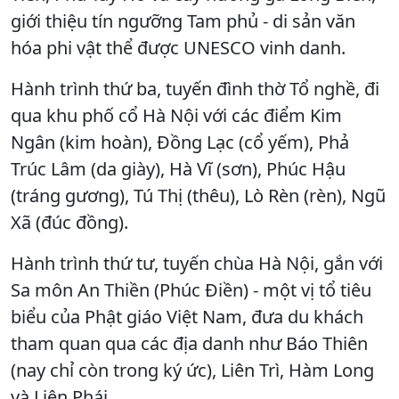
giới thiệu tín ngưỡng Tam phủ - di sản văn
hóa phi vật thể được UNESCO vinh danh.
Hành trình thứ ba, tuyến đình thờ Tổ nghề, đi
qua khu phố cổ Hà Nội với các điểm Kim
Ngân (kim hoàn), Đồng Lạc (cổ yếm), Phả
Trúc Lâm (da giày), Hà Vĩ (sơn), Phúc Hậu
(tráng gương), Tú Thị (thêu), Lò Rèn (rèn), Ngũ
Xã (đúc đồng).
Hành trình thứ tư, tuyến chùa Hà Nội, gắn với
Sa môn An Thiền (Phúc Điền) - một vị tổ tiêu
biểu của Phật giáo Việt Nam, đưa du khách
tham quan qua các địa danh như Báo Thiên
(nay chỉ còn trong ký ức), Liên Trì, Hàm Long
và Liên Phái...