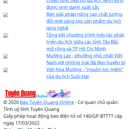
Chiến lược tiếp thị du lịch Ninh Bình
được vinh danh xuất sắc
Bàn giải pháp nâng cao chất lượng,
đổi mới sáng tạo sản phẩm du lịch
làng nghề
Tổng kết chương trình hợp tác phát
triển du lịch giữa các tỉnh Tây Bắc
mở rộng và TP Hồ Chí Minh
Mường Lay - phường nhỏ nhất Việt
Nam với những mái đá đen huyền bí
Văn hóa Mường - “nguồn lực mềm”
của du lịch Suối Hai
© 2020
Báo Tuyên Quang Online
- Cơ quan chủ quản:
Tỉnh uỷ tỉnh Tuyên Quang
Giấy phép hoạt động báo điện tử số 140/GP-BTTTT cấp
ngày 17/03/2022