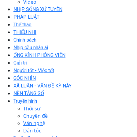
Video
NHỊP SỐNG XỨ TUYÊN
PHÁP LUẬT
Thể thao
THIẾU NHI
Chính sách
Nhịp cầu nhân ái
ỐNG KÍNH PHÓNG VIÊN
Giải trí
Người tốt - Việc tốt
GÓC NHÌN
XÃ LUẬN - VẤN ĐỀ KỲ NÀY
NỀN TẢNG SỐ
Truyền hình
Thời sự
Chuyên đề
Văn nghệ
Dân tộc