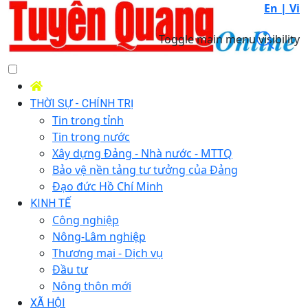
En |
Vi
Toggle main menu visibility
THỜI SỰ - CHÍNH TRỊ
Tin trong tỉnh
Tin trong nước
Xây dựng Đảng - Nhà nước - MTTQ
Bảo vệ nền tảng tư tưởng của Đảng
Đạo đức Hồ Chí Minh
KINH TẾ
Công nghiệp
Nông-Lâm nghiệp
Thương mại - Dịch vụ
Đầu tư
Nông thôn mới
XÃ HỘI