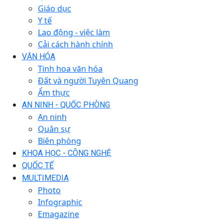
Giáo dục
Y tế
Lao động - việc làm
Cải cách hành chính
VĂN HÓA
Tinh hoa văn hóa
Đất và người Tuyên Quang
Ẩm thực
AN NINH - QUỐC PHÒNG
An ninh
Quân sự
Biên phòng
KHOA HỌC - CÔNG NGHỆ
QUỐC TẾ
MULTIMEDIA
Photo
Infographic
Emagazine