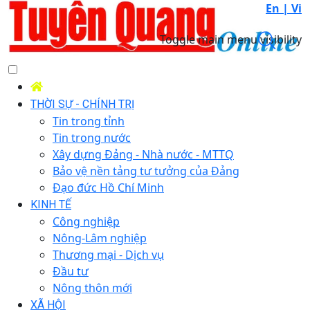
En |
Vi
Toggle main menu visibility
THỜI SỰ - CHÍNH TRỊ
Tin trong tỉnh
Tin trong nước
Xây dựng Đảng - Nhà nước - MTTQ
Bảo vệ nền tảng tư tưởng của Đảng
Đạo đức Hồ Chí Minh
KINH TẾ
Công nghiệp
Nông-Lâm nghiệp
Thương mại - Dịch vụ
Đầu tư
Nông thôn mới
XÃ HỘI