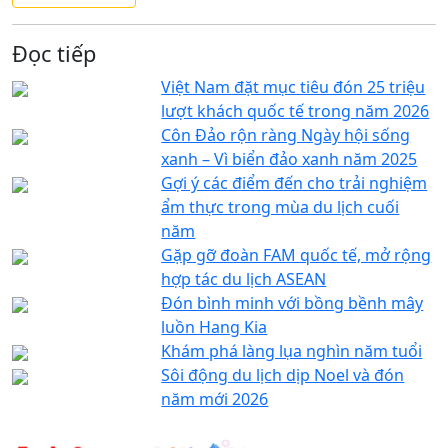
Đọc tiếp
Việt Nam đặt mục tiêu đón 25 triệu
lượt khách quốc tế trong năm 2026
Côn Đảo rộn ràng Ngày hội sống
xanh – Vì biển đảo xanh năm 2025
Gợi ý các điểm đến cho trải nghiệm
ẩm thực trong mùa du lịch cuối
năm
Gặp gỡ đoàn FAM quốc tế, mở rộng
hợp tác du lịch ASEAN
Đón bình minh với bồng bềnh mây
luồn Hang Kia
Khám phá làng lụa nghìn năm tuổi
Sôi động du lịch dịp Noel và đón
năm mới 2026