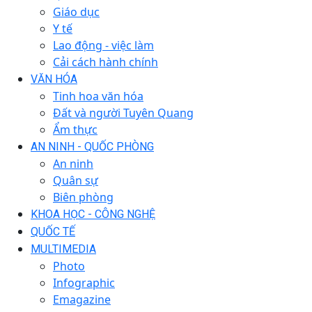
Giáo dục
Y tế
Lao động - việc làm
Cải cách hành chính
VĂN HÓA
Tinh hoa văn hóa
Đất và người Tuyên Quang
Ẩm thực
AN NINH - QUỐC PHÒNG
An ninh
Quân sự
Biên phòng
KHOA HỌC - CÔNG NGHỆ
QUỐC TẾ
MULTIMEDIA
Photo
Infographic
Emagazine