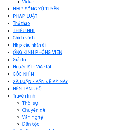
Video
NHỊP SỐNG XỨ TUYÊN
PHÁP LUẬT
Thể thao
THIẾU NHI
Chính sách
Nhịp cầu nhân ái
ỐNG KÍNH PHÓNG VIÊN
Giải trí
Người tốt - Việc tốt
GÓC NHÌN
XÃ LUẬN - VẤN ĐỀ KỲ NÀY
NỀN TẢNG SỐ
Truyền hình
Thời sự
Chuyên đề
Văn nghệ
Dân tộc