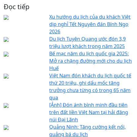
Đọc tiếp
Xu hướng du lịch của du khách Việt
dịp nghỉ Tết Nguyên đán Bính Ngọ
2026
Du lịch Tuyên Quang ước đón 3,9
triệu lượt khách trong năm 2025
Bế mạc năm du lịch quốc gia 2025:
Mở ra chặng đường mới cho du lịch
Huế
Việt Nam đón khách du lịch quốc tế
thứ 20 triệu, ghi dấu mốc tăng
trưởng chưa từng có trong 65 năm
qua
[Ảnh] Đón ánh bình minh đầu tiên
trên đất liền Việt Nam tại hải đăng
núi Đại Lãnh
Quảng Ninh: Tăng cường kết nối,
quảng bá du lịch