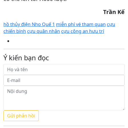
Trần Kế
hồ thủy điện Nho Quế 1
miễn phí vé tham quan
cựu
chiến binh
cựu quân nhân
cựu công an hưu trí
Ý kiến bạn đọc