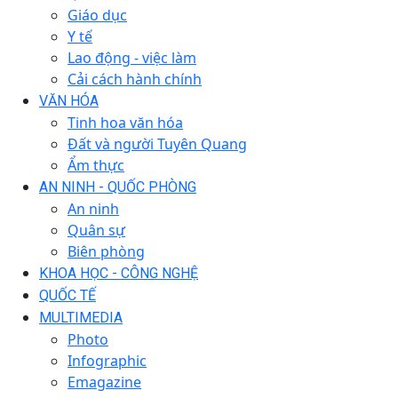
Giáo dục
Y tế
Lao động - việc làm
Cải cách hành chính
VĂN HÓA
Tinh hoa văn hóa
Đất và người Tuyên Quang
Ẩm thực
AN NINH - QUỐC PHÒNG
An ninh
Quân sự
Biên phòng
KHOA HỌC - CÔNG NGHỆ
QUỐC TẾ
MULTIMEDIA
Photo
Infographic
Emagazine