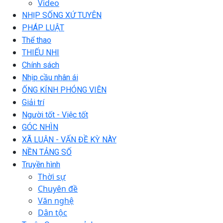
Video
NHỊP SỐNG XỨ TUYÊN
PHÁP LUẬT
Thể thao
THIẾU NHI
Chính sách
Nhịp cầu nhân ái
ỐNG KÍNH PHÓNG VIÊN
Giải trí
Người tốt - Việc tốt
GÓC NHÌN
XÃ LUẬN - VẤN ĐỀ KỲ NÀY
NỀN TẢNG SỐ
Truyền hình
Thời sự
Chuyên đề
Văn nghệ
Dân tộc