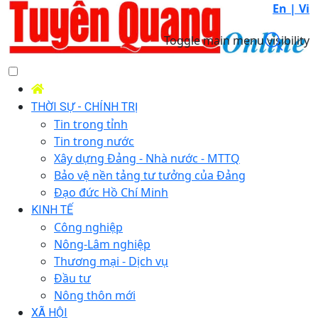
En |
Vi
Toggle main menu visibility
THỜI SỰ - CHÍNH TRỊ
Tin trong tỉnh
Tin trong nước
Xây dựng Đảng - Nhà nước - MTTQ
Bảo vệ nền tảng tư tưởng của Đảng
Đạo đức Hồ Chí Minh
KINH TẾ
Công nghiệp
Nông-Lâm nghiệp
Thương mại - Dịch vụ
Đầu tư
Nông thôn mới
XÃ HỘI