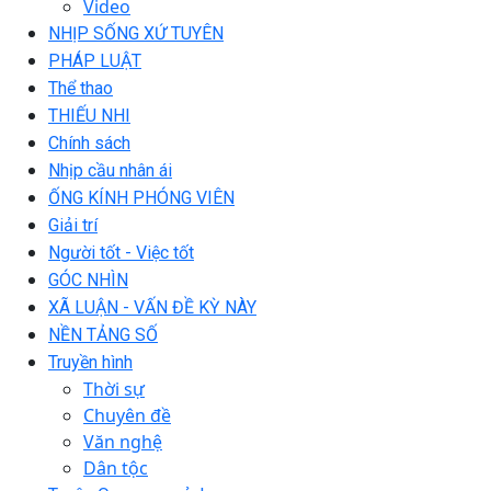
Video
NHỊP SỐNG XỨ TUYÊN
PHÁP LUẬT
Thể thao
THIẾU NHI
Chính sách
Nhịp cầu nhân ái
ỐNG KÍNH PHÓNG VIÊN
Giải trí
Người tốt - Việc tốt
GÓC NHÌN
XÃ LUẬN - VẤN ĐỀ KỲ NÀY
NỀN TẢNG SỐ
Truyền hình
Thời sự
Chuyên đề
Văn nghệ
Dân tộc