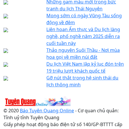
Những gam màu mới trong bức
tranh du lịch Thái Nguyên
Mong sớm có ngày Vũng Tàu sống
động về đêm
Liên hoan Ẩm thực và Du lịch làng
nghề, phố nghề năm 2025 diễn ra
cuối tuần này
Thảo nguyên Suôi Thầu - Nơi mùa
hoa gọi về miền núi đất
Du lịch Việt Nam lập kỷ lục đón trên
19 triệu lượt khách quốc tế
Gỡ nút thắt trong hệ sinh thái du
lịch thông minh
© 2020
Báo Tuyên Quang Online
- Cơ quan chủ quản:
Tỉnh uỷ tỉnh Tuyên Quang
Giấy phép hoạt động báo điện tử số 140/GP-BTTTT cấp