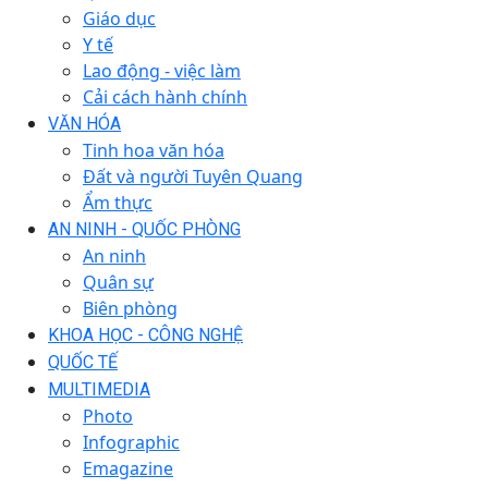
Giáo dục
Y tế
Lao động - việc làm
Cải cách hành chính
VĂN HÓA
Tinh hoa văn hóa
Đất và người Tuyên Quang
Ẩm thực
AN NINH - QUỐC PHÒNG
An ninh
Quân sự
Biên phòng
KHOA HỌC - CÔNG NGHỆ
QUỐC TẾ
MULTIMEDIA
Photo
Infographic
Emagazine