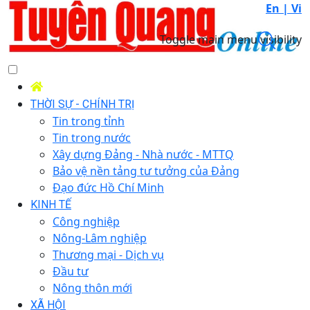
En |
Vi
Toggle main menu visibility
THỜI SỰ - CHÍNH TRỊ
Tin trong tỉnh
Tin trong nước
Xây dựng Đảng - Nhà nước - MTTQ
Bảo vệ nền tảng tư tưởng của Đảng
Đạo đức Hồ Chí Minh
KINH TẾ
Công nghiệp
Nông-Lâm nghiệp
Thương mại - Dịch vụ
Đầu tư
Nông thôn mới
XÃ HỘI