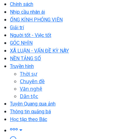
Chính sách
Nhịp cầu nhân ái
ỐNG KÍNH PHÓNG VIÊN
Giải trí
Người tốt - Việc tốt
GÓC NHÌN
XÃ LUẬN - VẤN ĐỀ KỲ NÀY
NỀN TẢNG SỐ
Truyền hình
Thời sự
Chuyên đề
Văn nghệ
Dân tộc
Tuyên Quang qua ảnh
Thông tin quảng bá
Học tập theo Bác