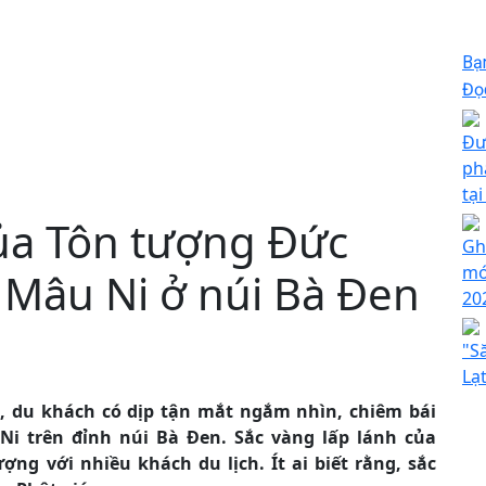
Bạ
Đọc
Đư
ph
tạ
của Tôn tượng Đức
Gh
mớ
Mâu Ni ở núi Bà Đen
20
"S
Lạ
 du khách có dịp tận mắt ngắm nhìn, chiêm bái
 trên đỉnh núi Bà Đen. Sắc vàng lấp lánh của
ng với nhiều khách du lịch. Ít ai biết rằng, sắc