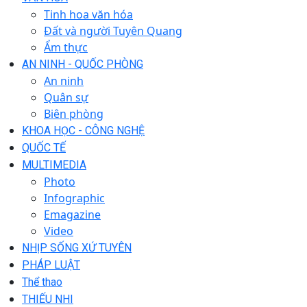
Tinh hoa văn hóa
Đất và người Tuyên Quang
Ẩm thực
AN NINH - QUỐC PHÒNG
An ninh
Quân sự
Biên phòng
KHOA HỌC - CÔNG NGHỆ
QUỐC TẾ
MULTIMEDIA
Photo
Infographic
Emagazine
Video
NHỊP SỐNG XỨ TUYÊN
PHÁP LUẬT
Thể thao
THIẾU NHI