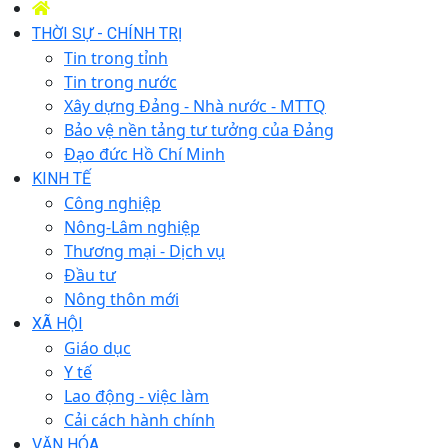
THỜI SỰ - CHÍNH TRỊ
Tin trong tỉnh
Tin trong nước
Xây dựng Đảng - Nhà nước - MTTQ
Bảo vệ nền tảng tư tưởng của Đảng
Đạo đức Hồ Chí Minh
KINH TẾ
Công nghiệp
Nông-Lâm nghiệp
Thương mại - Dịch vụ
Đầu tư
Nông thôn mới
XÃ HỘI
Giáo dục
Y tế
Lao động - việc làm
Cải cách hành chính
VĂN HÓA