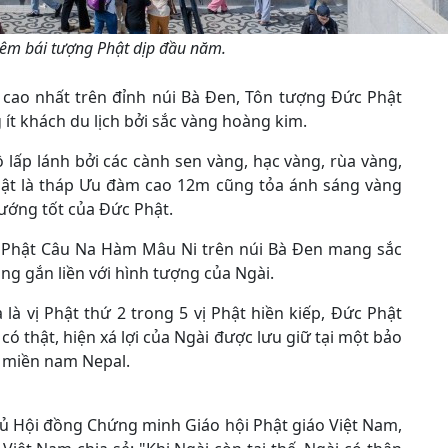
êm bái tượng Phật dịp đầu năm.
í cao nhất trên đỉnh núi Bà Đen, Tôn tượng Đức Phật
t khách du lịch bởi sắc vàng hoàng kim.
lấp lánh bởi các cành sen vàng, hạc vàng, rùa vàng,
hật là tháp Ưu đàm cao 12m cũng tỏa ánh sáng vàng
tướng tốt của Đức Phật.
Phật Câu Na Hàm Mâu Ni trên núi Bà Đen mang sắc
àng gắn liền với hình tượng của Ngài.
 là vị Phật thứ 2 trong 5 vị Phật hiền kiếp, Đức Phật
ó thật, hiện xá lợi của Ngài được lưu giữ tại một bảo
 ở miền nam Nepal.
ủ Hội đồng Chứng minh Giáo hội Phật giáo Việt Nam,