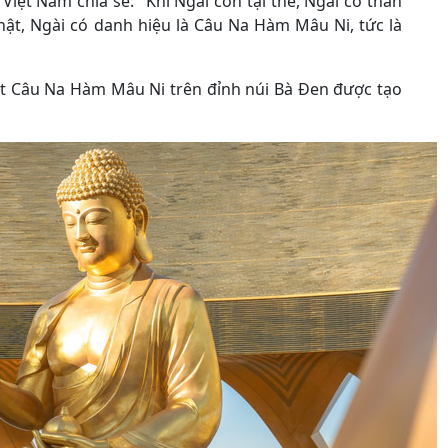
 Việt Nam chia sẻ:
"Khi Ngài còn tại thế, Ngài có thân
ật, Ngài có danh hiệu là Câu Na Hàm Mâu Ni, tức là
hật Câu Na Hàm Mâu Ni trên đỉnh núi Bà Đen được tạo