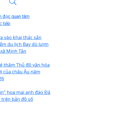
n đọc quan tâm
 tiếp
a vào khai thác sản
ẩm du lịch Bay dù lượn
i xã Minh Tân
é thăm Thủ đô văn hóa
i của châu Âu năm
26
ăn" hoa mai anh đào Đà
t trên bản đồ số