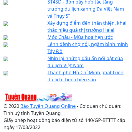
ST4SD - đòn bẩy hợp tác tăng
trưởng du lịch xanh giữa Việt Nam
và Thụy Sĩ
Xây dựng điểm đến thân thiện, khai
thác hiệu quả thị trường Halal
Mộc Châu - Mùa hoa hẹn ước
Lênh đênh chợ nổi, ngắm bình minh
Tây Đô
Nhìn lại những dấu ấn nổi bật của
du lịch Việt Nam
Thành phố Hồ Chí Minh phát triển
du lịch theo chiều sâu
© 2020
Báo Tuyên Quang Online
- Cơ quan chủ quản:
Tỉnh uỷ tỉnh Tuyên Quang
Giấy phép hoạt động báo điện tử số 140/GP-BTTTT cấp
ngày 17/03/2022