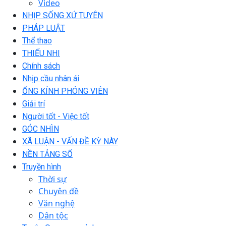
Video
NHỊP SỐNG XỨ TUYÊN
PHÁP LUẬT
Thể thao
THIẾU NHI
Chính sách
Nhịp cầu nhân ái
ỐNG KÍNH PHÓNG VIÊN
Giải trí
Người tốt - Việc tốt
GÓC NHÌN
XÃ LUẬN - VẤN ĐỀ KỲ NÀY
NỀN TẢNG SỐ
Truyền hình
Thời sự
Chuyên đề
Văn nghệ
Dân tộc