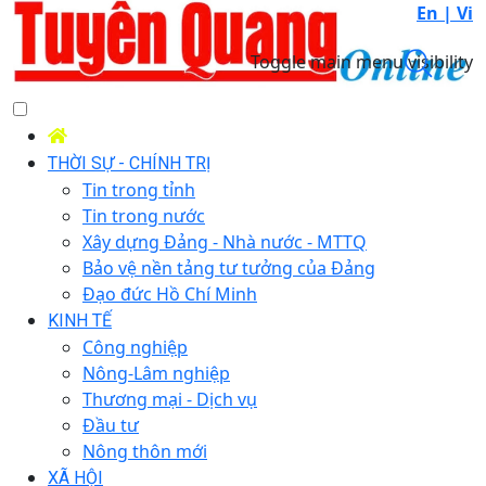
En |
Vi
Toggle main menu visibility
THỜI SỰ - CHÍNH TRỊ
Tin trong tỉnh
Tin trong nước
Xây dựng Đảng - Nhà nước - MTTQ
Bảo vệ nền tảng tư tưởng của Đảng
Đạo đức Hồ Chí Minh
KINH TẾ
Công nghiệp
Nông-Lâm nghiệp
Thương mại - Dịch vụ
Đầu tư
Nông thôn mới
XÃ HỘI