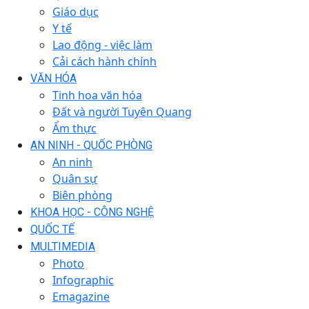
Giáo dục
Y tế
Lao động - việc làm
Cải cách hành chính
VĂN HÓA
Tinh hoa văn hóa
Đất và người Tuyên Quang
Ẩm thực
AN NINH - QUỐC PHÒNG
An ninh
Quân sự
Biên phòng
KHOA HỌC - CÔNG NGHỆ
QUỐC TẾ
MULTIMEDIA
Photo
Infographic
Emagazine