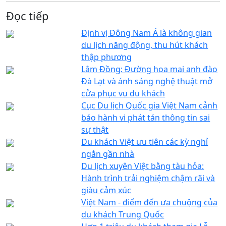
Đọc tiếp
Định vị Đông Nam Á là không gian
du lịch năng động, thu hút khách
thập phương
Lâm Đồng: Đường hoa mai anh đào
Đà Lạt và ánh sáng nghệ thuật mở
cửa phục vụ du khách
Cục Du lịch Quốc gia Việt Nam cảnh
báo hành vi phát tán thông tin sai
sự thật
Du khách Việt ưu tiên các kỳ nghỉ
ngắn gần nhà
Du lịch xuyên Việt bằng tàu hỏa:
Hành trình trải nghiệm chậm rãi và
giàu cảm xúc
Việt Nam - điểm đến ưa chuộng của
du khách Trung Quốc