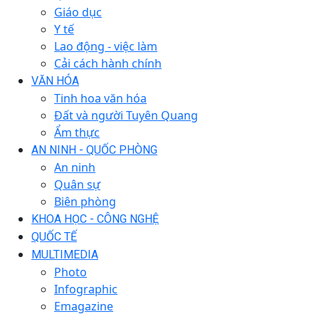
Giáo dục
Y tế
Lao động - việc làm
Cải cách hành chính
VĂN HÓA
Tinh hoa văn hóa
Đất và người Tuyên Quang
Ẩm thực
AN NINH - QUỐC PHÒNG
An ninh
Quân sự
Biên phòng
KHOA HỌC - CÔNG NGHỆ
QUỐC TẾ
MULTIMEDIA
Photo
Infographic
Emagazine