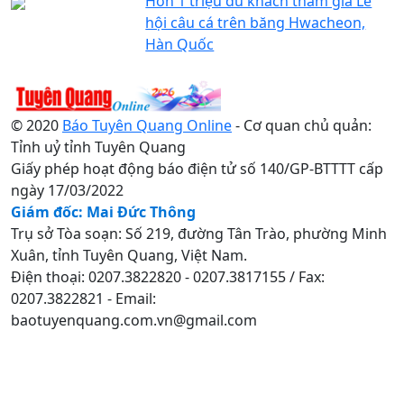
Hơn 1 triệu du khách tham gia Lễ
hội câu cá trên băng Hwacheon,
Hàn Quốc
© 2020
Báo Tuyên Quang Online
- Cơ quan chủ quản:
Tỉnh uỷ tỉnh Tuyên Quang
Giấy phép hoạt động báo điện tử số 140/GP-BTTTT cấp
ngày 17/03/2022
Giám đốc: Mai Đức Thông
Trụ sở Tòa soạn: Số 219, đường Tân Trào, phường Minh
Xuân, tỉnh Tuyên Quang, Việt Nam.
Điện thoại: 0207.3822820 - 0207.3817155 / Fax:
0207.3822821 - Email:
baotuyenquang.com.vn@gmail.com