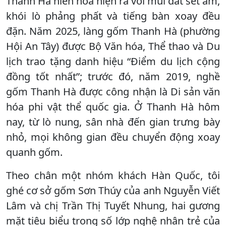
Thanh Hà hiền hòa hiện ra với mùi đất sét ẩm,
khói lò phảng phất và tiếng bàn xoay đều
đặn. Năm 2025, làng gốm Thanh Hà (phường
Hội An Tây) được Bộ Văn hóa, Thể thao và Du
lịch trao tặng danh hiệu “Điểm du lịch cộng
đồng tốt nhất”; trước đó, năm 2019, nghề
gốm Thanh Hà được công nhận là Di sản văn
hóa phi vật thể quốc gia. Ở Thanh Hà hôm
nay, từ lò nung, sân nhà đến gian trưng bày
nhỏ, mọi không gian đều chuyển động xoay
quanh gốm.
Theo chân một nhóm khách Hàn Quốc, tôi
ghé cơ sở gốm Sơn Thúy của anh Nguyễn Viết
Lâm và chị Trần Thị Tuyết Nhung, hai gương
mặt tiêu biểu trong số lớp nghệ nhân trẻ của