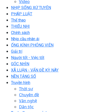
Video
NHỊP SỐNG XỨ TUYÊN
PHÁP LUẬT
Thể thao
THIẾU NHI
Chính sách
Nhịp cầu nhân ái
ỐNG KÍNH PHÓNG VIÊN
Giải trí
Người tốt - Việc tốt
GÓC NHÌN
XÃ LUẬN - VẤN ĐỀ KỲ NÀY
NỀN TẢNG SỐ
Truyền hình
Thời sự
Chuyên đề
Văn nghệ
Dân tộc