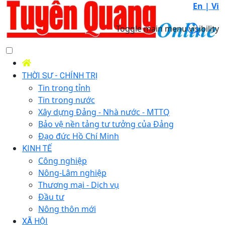
En |
Vi
Toggle main menu visibility
THỜI SỰ - CHÍNH TRỊ
Tin trong tỉnh
Tin trong nước
Xây dựng Đảng - Nhà nước - MTTQ
Bảo vệ nền tảng tư tưởng của Đảng
Đạo đức Hồ Chí Minh
KINH TẾ
Công nghiệp
Nông-Lâm nghiệp
Thương mại - Dịch vụ
Đầu tư
Nông thôn mới
XÃ HỘI