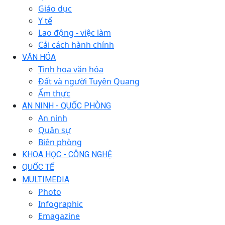
Giáo dục
Y tế
Lao động - việc làm
Cải cách hành chính
VĂN HÓA
Tinh hoa văn hóa
Đất và người Tuyên Quang
Ẩm thực
AN NINH - QUỐC PHÒNG
An ninh
Quân sự
Biên phòng
KHOA HỌC - CÔNG NGHỆ
QUỐC TẾ
MULTIMEDIA
Photo
Infographic
Emagazine