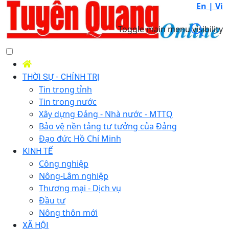
En |
Vi
Toggle main menu visibility
THỜI SỰ - CHÍNH TRỊ
Tin trong tỉnh
Tin trong nước
Xây dựng Đảng - Nhà nước - MTTQ
Bảo vệ nền tảng tư tưởng của Đảng
Đạo đức Hồ Chí Minh
KINH TẾ
Công nghiệp
Nông-Lâm nghiệp
Thương mại - Dịch vụ
Đầu tư
Nông thôn mới
XÃ HỘI