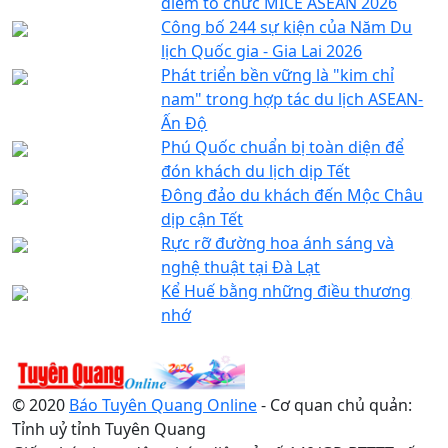
điểm tổ chức MICE ASEAN 2026
Công bố 244 sự kiện của Năm Du
lịch Quốc gia - Gia Lai 2026
Phát triển bền vững là "kim chỉ
nam" trong hợp tác du lịch ASEAN-
Ấn Độ
Phú Quốc chuẩn bị toàn diện để
đón khách du lịch dịp Tết
Đông đảo du khách đến Mộc Châu
dịp cận Tết
Rực rỡ đường hoa ánh sáng và
nghệ thuật tại Đà Lạt
Kể Huế bằng những điều thương
nhớ
© 2020
Báo Tuyên Quang Online
- Cơ quan chủ quản:
Tỉnh uỷ tỉnh Tuyên Quang