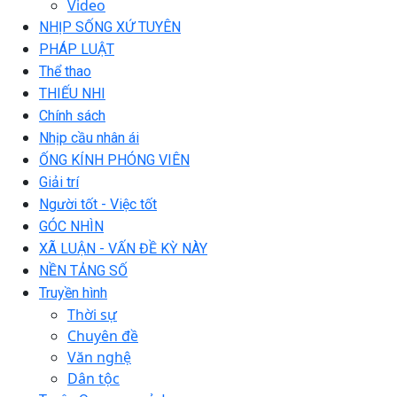
Video
NHỊP SỐNG XỨ TUYÊN
PHÁP LUẬT
Thể thao
THIẾU NHI
Chính sách
Nhịp cầu nhân ái
ỐNG KÍNH PHÓNG VIÊN
Giải trí
Người tốt - Việc tốt
GÓC NHÌN
XÃ LUẬN - VẤN ĐỀ KỲ NÀY
NỀN TẢNG SỐ
Truyền hình
Thời sự
Chuyên đề
Văn nghệ
Dân tộc