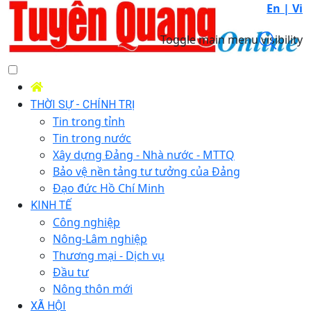
En |
Vi
Toggle main menu visibility
THỜI SỰ - CHÍNH TRỊ
Tin trong tỉnh
Tin trong nước
Xây dựng Đảng - Nhà nước - MTTQ
Bảo vệ nền tảng tư tưởng của Đảng
Đạo đức Hồ Chí Minh
KINH TẾ
Công nghiệp
Nông-Lâm nghiệp
Thương mại - Dịch vụ
Đầu tư
Nông thôn mới
XÃ HỘI