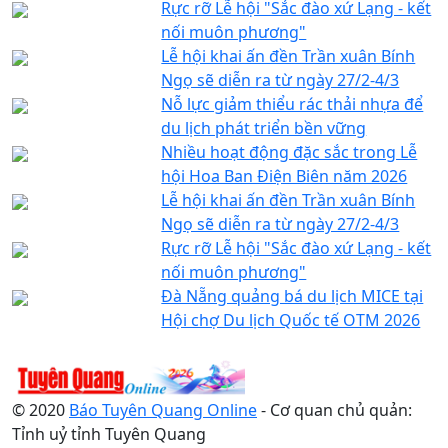
Rực rỡ Lễ hội "Sắc đào xứ Lạng - kết
nối muôn phương"
Lễ hội khai ấn đền Trần xuân Bính
Ngọ sẽ diễn ra từ ngày 27/2-4/3
Nỗ lực giảm thiểu rác thải nhựa để
du lịch phát triển bền vững
Nhiều hoạt động đặc sắc trong Lễ
hội Hoa Ban Điện Biên năm 2026
Lễ hội khai ấn đền Trần xuân Bính
Ngọ sẽ diễn ra từ ngày 27/2-4/3
Rực rỡ Lễ hội "Sắc đào xứ Lạng - kết
nối muôn phương"
Đà Nẵng quảng bá du lịch MICE tại
Hội chợ Du lịch Quốc tế OTM 2026
© 2020
Báo Tuyên Quang Online
- Cơ quan chủ quản:
Tỉnh uỷ tỉnh Tuyên Quang