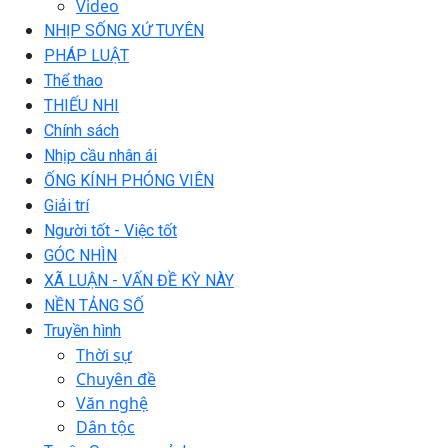
Video
NHỊP SỐNG XỨ TUYÊN
PHÁP LUẬT
Thể thao
THIẾU NHI
Chính sách
Nhịp cầu nhân ái
ỐNG KÍNH PHÓNG VIÊN
Giải trí
Người tốt - Việc tốt
GÓC NHÌN
XÃ LUẬN - VẤN ĐỀ KỲ NÀY
NỀN TẢNG SỐ
Truyền hình
Thời sự
Chuyên đề
Văn nghệ
Dân tộc