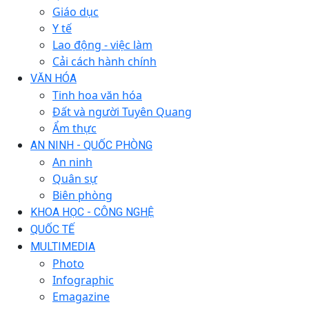
Giáo dục
Y tế
Lao động - việc làm
Cải cách hành chính
VĂN HÓA
Tinh hoa văn hóa
Đất và người Tuyên Quang
Ẩm thực
AN NINH - QUỐC PHÒNG
An ninh
Quân sự
Biên phòng
KHOA HỌC - CÔNG NGHỆ
QUỐC TẾ
MULTIMEDIA
Photo
Infographic
Emagazine