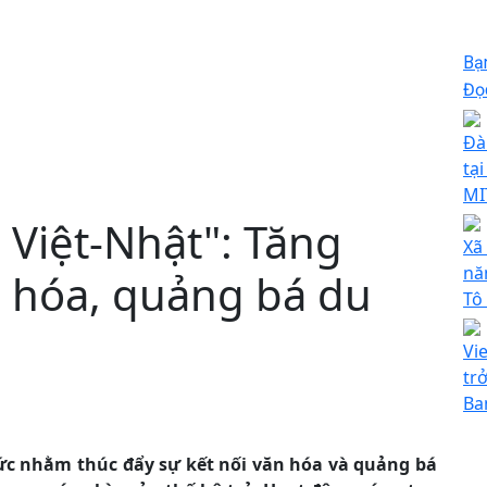
Bạ
Đọc
Đà
tại
MI
 Việt-Nhật": Tăng
Xã
nă
n hóa, quảng bá du
Tô
Vie
tr
Ba
ức nhằm thúc đẩy sự kết nối văn hóa và quảng bá