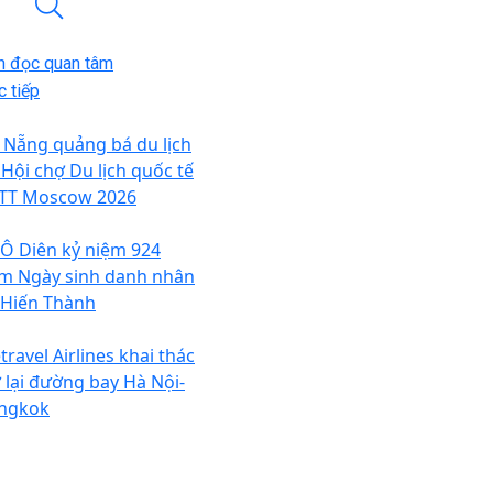
n đọc quan tâm
 tiếp
 Nẵng quảng bá du lịch
 Hội chợ Du lịch quốc tế
TT Moscow 2026
 Ô Diên kỷ niệm 924
m Ngày sinh danh nhân
 Hiến Thành
travel Airlines khai thác
ở lại đường bay Hà Nội-
ngkok