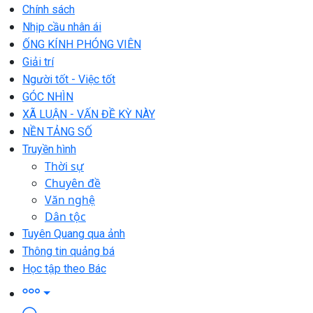
Chính sách
Nhịp cầu nhân ái
ỐNG KÍNH PHÓNG VIÊN
Giải trí
Người tốt - Việc tốt
GÓC NHÌN
XÃ LUẬN - VẤN ĐỀ KỲ NÀY
NỀN TẢNG SỐ
Truyền hình
Thời sự
Chuyên đề
Văn nghệ
Dân tộc
Tuyên Quang qua ảnh
Thông tin quảng bá
Học tập theo Bác