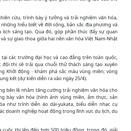
hiên cứu, trình bày ý tưởng và trải nghiệm văn hóa,
 những hiểu biết về đời sống, bản sắc địa phương và
u lịch sáng tạo. Qua đó, góp phần thúc đẩy sự quan
óa và sự giao thoa giữa hai nền văn hóa Việt Nam-Nhật
 tại các trường đại học và cao đẳng trên toàn quốc,
 đội thi sẽ trải qua chuỗi thử thách sáng tạo xuyên
vòng Khởi động - khám phá sắc màu vùng miền; vòng
ung kết (dự kiến diễn ra vào ngày 25/4).
ng bên lề nhằm tăng cường trải nghiệm văn hóa cho
g bày văn hóa (hình ảnh vùng miền, ẩm thực, sản
óa như trình diễn áo dài-yukata, biểu diễn nhạc cụ
ác doanh nghiệp hoạt động trong lĩnh vực du lịch, du
a cuộc thi lên đến hơn 500 triệu đồng, trong đó, giải