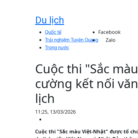
Du lịch
Facebook
Quốc tế
Zalo
Trải nghiệm Tuyên Quang
Trong nước
Cuộc thi "Sắc màu
cường kết nối vă
lịch
11:25, 13/03/2026
Cuộc thi "Sắc màu Việt-Nhật" được tổ ch