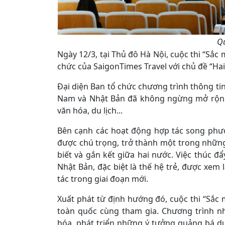
Qu
Ngày 12/3, tại Thủ đô Hà Nội, cuộc thi “Sắc
chức của SaigonTimes Travel với chủ đề “Ha
Đại diện Ban tổ chức chương trình thông tin
Nam và Nhật Bản đã không ngừng mở rộng h
văn hóa, du lịch...
Bên cạnh các hoạt động hợp tác song phươ
được chú trọng, trở thành một trong nhữn
biết và gắn kết giữa hai nước. Việc thúc đ
Nhật Bản, đặc biệt là thế hệ trẻ, được xem
tác trong giai đoạn mới.
Xuất phát từ định hướng đó, cuộc thi “Sắc 
toàn quốc cùng tham gia. Chương trình nh
hóa, phát triển những ý tưởng quảng bá du