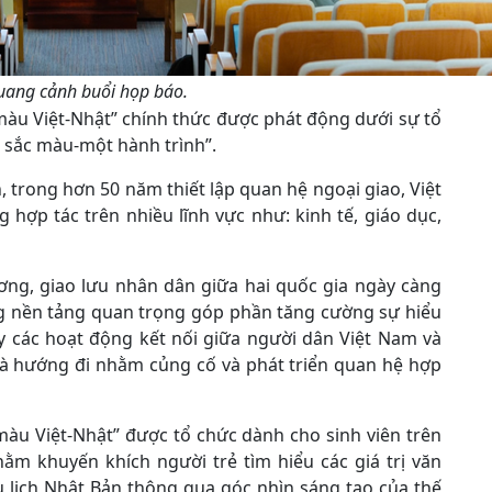
ang cảnh buổi họp báo.
 màu Việt-Nhật” chính thức được phát động dưới sự tổ
i sắc màu-một hành trình”.
, trong hơn 50 năm thiết lập quan hệ ngoại giao, Việt
ợp tác trên nhiều lĩnh vực như: kinh tế, giáo dục,
ng, giao lưu nhân dân giữa hai quốc gia ngày càng
g nền tảng quan trọng góp phần tăng cường sự hiểu
ẩy các hoạt động kết nối giữa người dân Việt Nam và
 là hướng đi nhằm củng cố và phát triển quan hệ hợp
màu Việt-Nhật” được tổ chức dành cho sinh viên trên
ằm khuyến khích người trẻ tìm hiểu các giá trị văn
 lịch Nhật Bản thông qua góc nhìn sáng tạo của thế