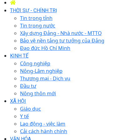
THỜI SỰ - CHÍNH TRỊ
Tin trong tỉnh
Tin trong nước
Xây dựng Đảng - Nhà nước - MTTQ
Bảo vệ nền tảng tư tưởng của Đảng
Đạo đức Hồ Chí Minh
KINH TẾ
Công nghiệp
Nông-Lâm nghiệp
Thương mại - Dịch vụ
Đầu tư
Nông thôn mới
XÃ HỘI
Giáo dục
Y tế
Lao động - việc làm
Cải cách hành chính
VĂN HÓA