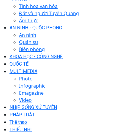
Tinh hoa văn hóa
Đất và người Tuyên Quang
Ẩm thực
AN NINH - QUỐC PHÒNG
An ninh
Quân sự
Biên phòng
KHOA HỌC - CÔNG NGHỆ
QUỐC TẾ
MULTIMEDIA
Photo
Infographic
Emagazine
Video
NHỊP SỐNG XỨ TUYÊN
PHÁP LUẬT
Thể thao
THIẾU NHI