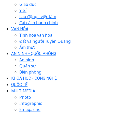
Giáo dục
Y tế
Lao động - việc làm
Cải cách hành chính
VĂN HÓA
Tinh hoa văn hóa
Đất và người Tuyên Quang
Ẩm thực
AN NINH - QUỐC PHÒNG
An ninh
Quân sự
Biên phòng
KHOA HỌC - CÔNG NGHỆ
QUỐC TẾ
MULTIMEDIA
Photo
Infographic
Emagazine