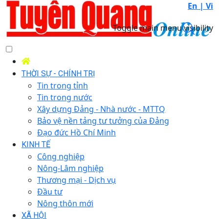
En |
Vi
Toggle main menu visibility
THỜI SỰ - CHÍNH TRỊ
Tin trong tỉnh
Tin trong nước
Xây dựng Đảng - Nhà nước - MTTQ
Bảo vệ nền tảng tư tưởng của Đảng
Đạo đức Hồ Chí Minh
KINH TẾ
Công nghiệp
Nông-Lâm nghiệp
Thương mại - Dịch vụ
Đầu tư
Nông thôn mới
XÃ HỘI