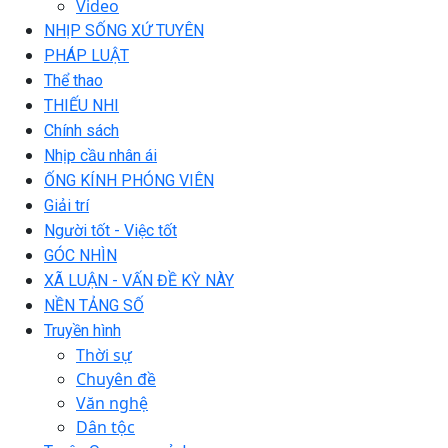
Video
NHỊP SỐNG XỨ TUYÊN
PHÁP LUẬT
Thể thao
THIẾU NHI
Chính sách
Nhịp cầu nhân ái
ỐNG KÍNH PHÓNG VIÊN
Giải trí
Người tốt - Việc tốt
GÓC NHÌN
XÃ LUẬN - VẤN ĐỀ KỲ NÀY
NỀN TẢNG SỐ
Truyền hình
Thời sự
Chuyên đề
Văn nghệ
Dân tộc