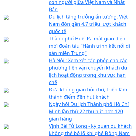
con người giữa Việt Nam và Nhật
Bản
Du lịch tăng trưởng ấn tượng, Việt
Nam đón gần 4,7 triệu lượt khách
quốc tế
Thành phố Huế: Ra mắt giao diện
mới đoàn tàu “Hành trình kết nối di
sản miền Trung”
Hà Nội : Xem xét cấp phép cho các
phương tiện vận chuyển khách du
lịch hoạt động trong khu vực hạn
chế
Đưa không gian hội chợ, triển lãm
thành điểm đến hút khách
Ngày hội Du lịch Thành phố Hồ Chí
Minh lần thứ 22 thu hút hơn 120
gian hàng
Vịnh Bái Tử Long - kỳ quan du khách
không thể bỏ lỡ khi ghé Đông Nam