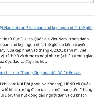
ệt Nam lọt top 3 loại bánh mì kẹp ngon nhất thế giới
 tin từ Cục Du lịch Quốc gia Việt Nam, trong danh
ại bánh mì kẹp ngon nhất thế giới do kênh truyền
Mỹ) vừa cập nhật vào tháng 4/2026, bánh mì Việt
vị trí thứ 3 và được ca ngợi như một biểu tượng giao
óa độc đáo và đầy sức hút.
6
m check-in “Thung lũng hoa Núi Đôi” trên cao
tại khu vực Núi Đôi (thôn Nà Khoang), UBND xã Quản
 ra lễ khai trương điểm du lịch mới mang tên “Thung
úi Đôi”, thu hút đông đảo người dân và du khách