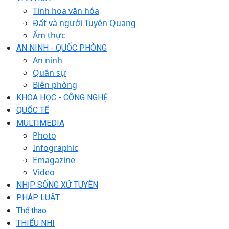
Tinh hoa văn hóa
Đất và người Tuyên Quang
Ẩm thực
AN NINH - QUỐC PHÒNG
An ninh
Quân sự
Biên phòng
KHOA HỌC - CÔNG NGHỆ
QUỐC TẾ
MULTIMEDIA
Photo
Infographic
Emagazine
Video
NHỊP SỐNG XỨ TUYÊN
PHÁP LUẬT
Thể thao
THIẾU NHI