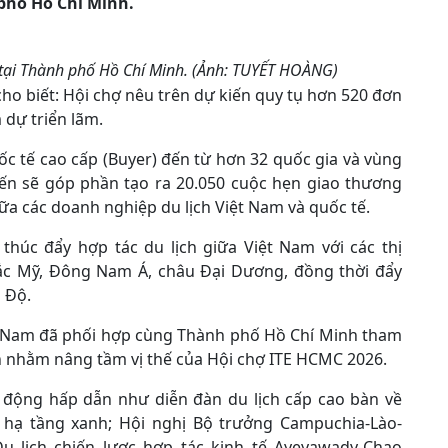
 phố Hồ Chí Minh.
 tại Thành phố Hồ Chí Minh. (Ảnh: TUYẾT HOÀNG)
ho biết: Hội chợ nêu trên dự kiến quy tụ hơn 520 đơn
 dự triển lãm.
ốc tế cao cấp (Buyer) đến từ hơn 32 quốc gia và vùng
iến sẽ góp phần tạo ra 20.050 cuộc hẹn giao thương
giữa các doanh nghiệp du lịch Việt Nam và quốc tế.
thúc đẩy hợp tác du lịch giữa Việt Nam với các thị
Bắc Mỹ, Đông Nam Á, châu Đại Dương, đồng thời đẩy
 Độ.
ệt Nam đã phối hợp cùng Thành phố Hồ Chí Minh tham
n nhằm nâng tầm vị thế của Hội chợ ITE HCMC 2026.
t động hấp dẫn như diễn đàn du lịch cấp cao bàn về
 hạ tầng xanh; Hội nghị Bộ trưởng Campuchia-Lào-
 lịch chiến lược hợp tác kinh tế Ayeyawady-Chao