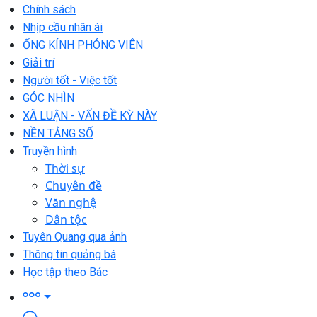
Chính sách
Nhịp cầu nhân ái
ỐNG KÍNH PHÓNG VIÊN
Giải trí
Người tốt - Việc tốt
GÓC NHÌN
XÃ LUẬN - VẤN ĐỀ KỲ NÀY
NỀN TẢNG SỐ
Truyền hình
Thời sự
Chuyên đề
Văn nghệ
Dân tộc
Tuyên Quang qua ảnh
Thông tin quảng bá
Học tập theo Bác