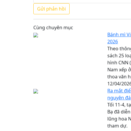
Cùng chuyên mục
Bánh mì Vi
2026
Theo thông
sách 25 lo
hình CNN (
Nam xếp ở 
thoa văn h
12/04/202
Ra mắt điể
nguyên đá
Tối 11-4, 
Bạ đã diễn
lũng hoa N
tham dự.