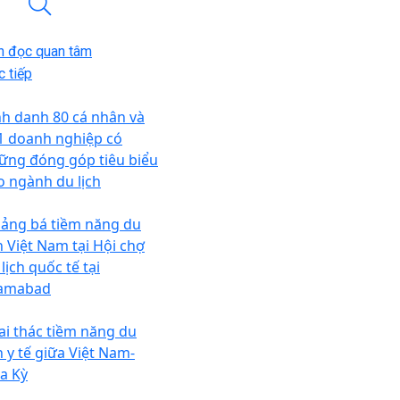
n đọc quan tâm
 tiếp
nh danh 80 cá nhân và
1 doanh nghiệp có
ững đóng góp tiêu biểu
o ngành du lịch
ảng bá tiềm năng du
ch Việt Nam tại Hội chợ
lịch quốc tế tại
lamabad
ai thác tiềm năng du
h y tế giữa Việt Nam-
a Kỳ