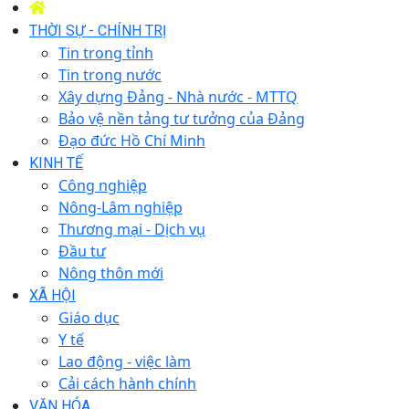
THỜI SỰ - CHÍNH TRỊ
Tin trong tỉnh
Tin trong nước
Xây dựng Đảng - Nhà nước - MTTQ
Bảo vệ nền tảng tư tưởng của Đảng
Đạo đức Hồ Chí Minh
KINH TẾ
Công nghiệp
Nông-Lâm nghiệp
Thương mại - Dịch vụ
Đầu tư
Nông thôn mới
XÃ HỘI
Giáo dục
Y tế
Lao động - việc làm
Cải cách hành chính
VĂN HÓA