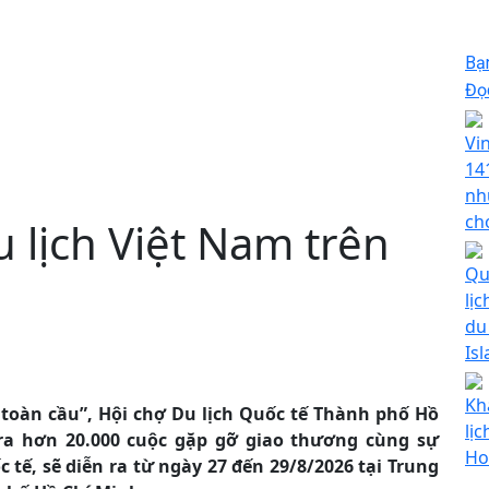
Bạ
Đọc
Vi
14
nh
ch
u lịch Việt Nam trên
Qu
lị
du 
Is
Kh
 toàn cầu”, Hội chợ Du lịch Quốc tế Thành phố Hồ
lịc
ra hơn 20.000 cuộc gặp gỡ giao thương cùng sự
Ho
tế, sẽ diễn ra từ ngày 27 đến 29/8/2026 tại Trung