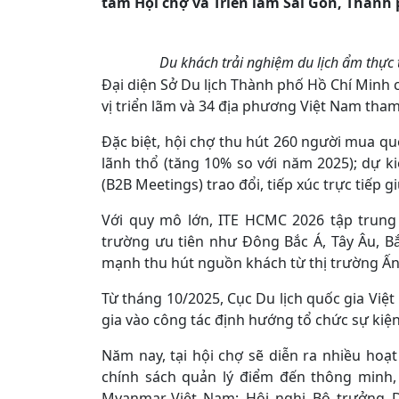
tâm Hội chợ và Triển lãm Sài Gòn, Thành
Du khách trải nghiệm du lịch ẩm thực
Đại diện Sở Du lịch Thành phố Hồ Chí Minh c
vị triển lãm và 34 địa phương Việt Nam tham
Đặc biệt, hội chợ thu hút 260 người mua qu
lãnh thổ (tăng 10% so với năm 2025); dự k
(B2B Meetings) trao đổi, tiếp xúc trực tiếp 
Với quy mô lớn, ITE HCMC 2026 tập trung 
trường ưu tiên như Đông Bắc Á, Tây Âu, 
mạnh thu hút nguồn khách từ thị trường Ấn
Từ tháng 10/2025, Cục Du lịch quốc gia Vi
gia vào công tác định hướng tổ chức sự kiệ
Năm nay, tại hội chợ sẽ diễn ra nhiều hoạ
chính sách quản lý điểm đến thông minh,
Myanmar-Việt Nam; Hội nghị Bộ trưởng Du