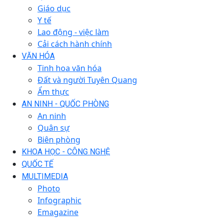
Giáo dục
Y tế
Lao động - việc làm
Cải cách hành chính
VĂN HÓA
Tinh hoa văn hóa
Đất và người Tuyên Quang
Ẩm thực
AN NINH - QUỐC PHÒNG
An ninh
Quân sự
Biên phòng
KHOA HỌC - CÔNG NGHỆ
QUỐC TẾ
MULTIMEDIA
Photo
Infographic
Emagazine