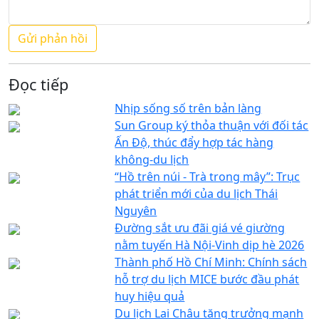
Đọc tiếp
Nhịp sống số trên bản làng
Sun Group ký thỏa thuận với đối tác
Ấn Độ, thúc đẩy hợp tác hàng
không-du lịch
“Hồ trên núi - Trà trong mây”: Trục
phát triển mới của du lịch Thái
Nguyên
Đường sắt ưu đãi giá vé giường
nằm tuyến Hà Nội-Vinh dịp hè 2026
Thành phố Hồ Chí Minh: Chính sách
hỗ trợ du lịch MICE bước đầu phát
huy hiệu quả
Du lịch Lai Châu tăng trưởng mạnh