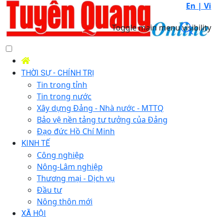
En |
Vi
Toggle main menu visibility
THỜI SỰ - CHÍNH TRỊ
Tin trong tỉnh
Tin trong nước
Xây dựng Đảng - Nhà nước - MTTQ
Bảo vệ nền tảng tư tưởng của Đảng
Đạo đức Hồ Chí Minh
KINH TẾ
Công nghiệp
Nông-Lâm nghiệp
Thương mại - Dịch vụ
Đầu tư
Nông thôn mới
XÃ HỘI