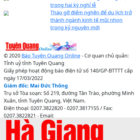
trong hai kỳ nghỉ lễ
Tháo gỡ điểm nghẽn để du lịch trở
thành ngành kinh tế mũi nhọn
trong kỷ nguyên mới
© 2020
Báo Tuyên Quang Online
- Cơ quan chủ quản:
Tỉnh uỷ tỉnh Tuyên Quang
Giấy phép hoạt động báo điện tử số 140/GP-BTTTT cấp
ngày 17/03/2022
Giám đốc: Mai Đức Thông
Trụ sở Tòa soạn: Số 219, đường Tân Trào, phường Minh
Xuân, tỉnh Tuyên Quang, Việt Nam.
Điện thoại: 0207.3822820 - 0207.3817155 / Fax:
0207.3822821 - Email:
baotuyenquang.com.vn@gmail.com