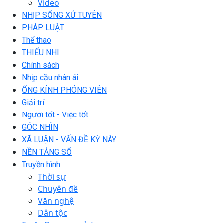
Video
NHỊP SỐNG XỨ TUYÊN
PHÁP LUẬT
Thể thao
THIẾU NHI
Chính sách
Nhịp cầu nhân ái
ỐNG KÍNH PHÓNG VIÊN
Giải trí
Người tốt - Việc tốt
GÓC NHÌN
XÃ LUẬN - VẤN ĐỀ KỲ NÀY
NỀN TẢNG SỐ
Truyền hình
Thời sự
Chuyên đề
Văn nghệ
Dân tộc