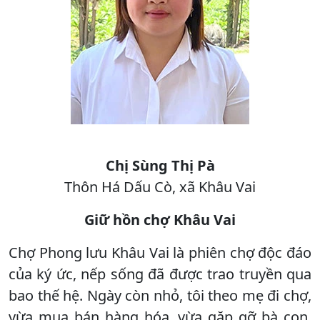
Chị Sùng Thị Pà
Thôn Há Dấu Cò, xã Khâu Vai
Giữ hồn chợ Khâu Vai
Chợ Phong lưu Khâu Vai là phiên chợ độc đáo
của ký ức, nếp sống đã được trao truyền qua
bao thế hệ. Ngày còn nhỏ, tôi theo mẹ đi chợ,
vừa mua bán hàng hóa, vừa gặp gỡ bà con,