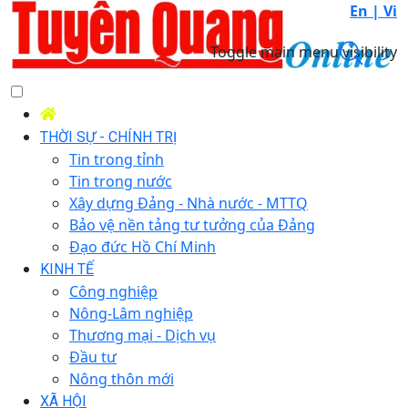
En |
Vi
Toggle main menu visibility
THỜI SỰ - CHÍNH TRỊ
Tin trong tỉnh
Tin trong nước
Xây dựng Đảng - Nhà nước - MTTQ
Bảo vệ nền tảng tư tưởng của Đảng
Đạo đức Hồ Chí Minh
KINH TẾ
Công nghiệp
Nông-Lâm nghiệp
Thương mại - Dịch vụ
Đầu tư
Nông thôn mới
XÃ HỘI