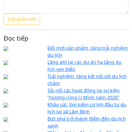
Đọc tiếp
Đổi mới sản phẩm, tăng trải nghiệm
du lịch
Lãng phí tại các dự án hạ tầng du
lịch ven biển
Trải nghiệm, tăng kết nối với du lịch
chậm
Sôi nổi các hoạt động tại sự kiện
“Hương rừng U Minh năm 2026”
Khảo sát, tìm kiếm cơ hội đầu tư du
lịch tại xã Lâm Bình
Bứt phá trở thành điểm đến du lịch
xanh