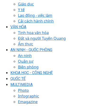
Giáo dục
Y tế
Lao động - việc làm
Cải cách hành chính
VĂN HÓA
Tinh hoa văn hóa
Đất và người Tuyên Quang
Ẩm thực
AN NINH - QUỐC PHÒNG
An ninh
Quân sự
Biên phòng
KHOA HỌC - CÔNG NGHỆ
QUỐC TẾ
MULTIMEDIA
Photo
Infographic
Emagazine