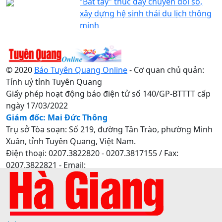
“Bắt tay” thúc đẩy chuyển đổi số,
xây dựng hệ sinh thái du lịch thông
minh
© 2020
Báo Tuyên Quang Online
- Cơ quan chủ quản:
Tỉnh uỷ tỉnh Tuyên Quang
Giấy phép hoạt động báo điện tử số 140/GP-BTTTT cấp
ngày 17/03/2022
Giám đốc: Mai Đức Thông
Trụ sở Tòa soạn: Số 219, đường Tân Trào, phường Minh
Xuân, tỉnh Tuyên Quang, Việt Nam.
Điện thoại: 0207.3822820 - 0207.3817155 / Fax:
0207.3822821 - Email:
baotuyenquang.com.vn@gmail.com