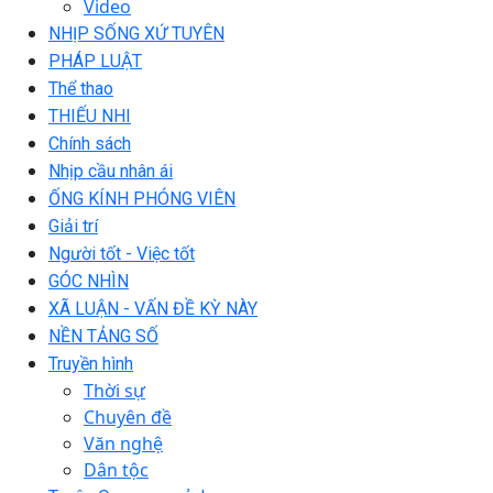
Video
NHỊP SỐNG XỨ TUYÊN
PHÁP LUẬT
Thể thao
THIẾU NHI
Chính sách
Nhịp cầu nhân ái
ỐNG KÍNH PHÓNG VIÊN
Giải trí
Người tốt - Việc tốt
GÓC NHÌN
XÃ LUẬN - VẤN ĐỀ KỲ NÀY
NỀN TẢNG SỐ
Truyền hình
Thời sự
Chuyên đề
Văn nghệ
Dân tộc