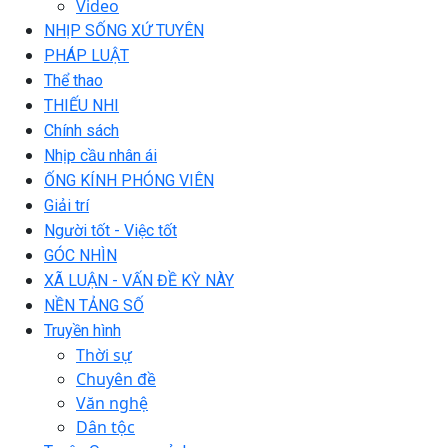
Video
NHỊP SỐNG XỨ TUYÊN
PHÁP LUẬT
Thể thao
THIẾU NHI
Chính sách
Nhịp cầu nhân ái
ỐNG KÍNH PHÓNG VIÊN
Giải trí
Người tốt - Việc tốt
GÓC NHÌN
XÃ LUẬN - VẤN ĐỀ KỲ NÀY
NỀN TẢNG SỐ
Truyền hình
Thời sự
Chuyên đề
Văn nghệ
Dân tộc