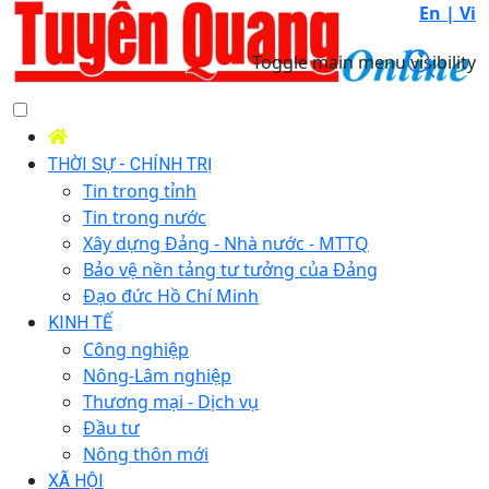
En |
Vi
Toggle main menu visibility
THỜI SỰ - CHÍNH TRỊ
Tin trong tỉnh
Tin trong nước
Xây dựng Đảng - Nhà nước - MTTQ
Bảo vệ nền tảng tư tưởng của Đảng
Đạo đức Hồ Chí Minh
KINH TẾ
Công nghiệp
Nông-Lâm nghiệp
Thương mại - Dịch vụ
Đầu tư
Nông thôn mới
XÃ HỘI