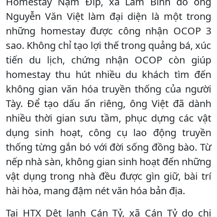
Homestay Nặm Đíp, xã Lâm Bình do ông
Nguyễn Văn Việt làm đại diện là một trong
những homestay được công nhận OCOP 3
sao. Không chỉ tạo lợi thế trong quảng bá, xúc
tiến du lịch, chứng nhận OCOP còn giúp
homestay thu hút nhiều du khách tìm đến
không gian văn hóa truyền thống của người
Tày. Để tạo dấu ấn riêng, ông Việt đã dành
nhiều thời gian sưu tầm, phục dựng các vật
dụng sinh hoạt, công cụ lao động truyền
thống từng gắn bó với đời sống đồng bào. Từ
nếp nhà sàn, không gian sinh hoạt đến những
vật dụng trong nhà đều được gìn giữ, bài trí
hài hòa, mang đậm nét văn hóa bản địa.
Tại HTX Dệt lanh Cán Tỷ, xã Cán Tỷ do chị