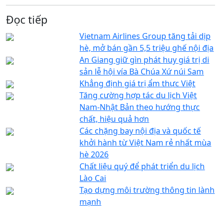
Đọc tiếp
Vietnam Airlines Group tăng tải dịp
hè, mở bán gần 5,5 triệu ghế nội địa
An Giang giữ gìn phát huy giá trị di
sản lễ hội vía Bà Chúa Xứ núi Sam
Khẳng định giá trị ẩm thực Việt
Tăng cường hợp tác du lịch Việt
Nam-Nhật Bản theo hướng thực
chất, hiệu quả hơn
Các chặng bay nội địa và quốc tế
khởi hành từ Việt Nam rẻ nhất mùa
hè 2026
Chất liệu quý để phát triển du lịch
Lào Cai
Tạo dựng môi trường thông tin lành
mạnh