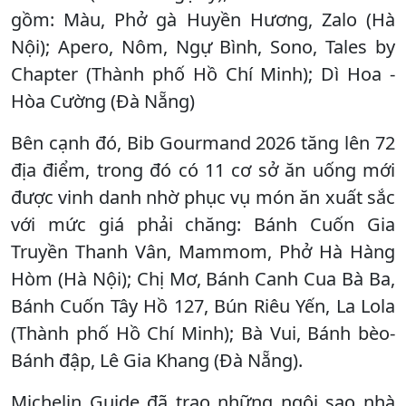
gồm: Màu, Phở gà Huyền Hương, Zalo (Hà
Nội); Apero, Nôm, Ngự Bình, Sono, Tales by
Chapter (Thành phố Hồ Chí Minh); Dì Hoa -
Hòa Cường (Đà Nẵng)
Bên cạnh đó, Bib Gourmand 2026 tăng lên 72
địa điểm, trong đó có 11 cơ sở ăn uống mới
được vinh danh nhờ phục vụ món ăn xuất sắc
với mức giá phải chăng: Bánh Cuốn Gia
Truyền Thanh Vân, Mammom, Phở Hà Hàng
Hòm (Hà Nội); Chị Mơ, Bánh Canh Cua Bà Ba,
Bánh Cuốn Tây Hồ 127, Bún Riêu Yến, La Lola
(Thành phố Hồ Chí Minh); Bà Vui, Bánh bèo-
Bánh đập, Lê Gia Khang (Đà Nẵng).
Michelin Guide đã trao những ngôi sao nhà