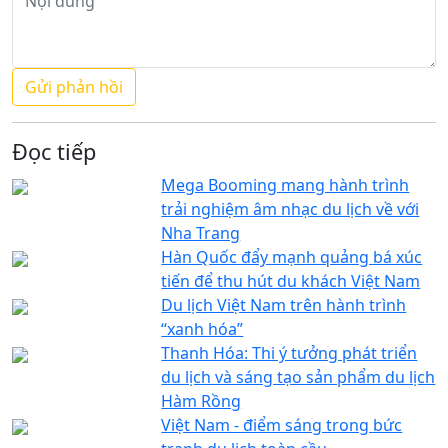
Đọc tiếp
Mega Booming mang hành trình
trải nghiệm âm nhạc du lịch về với
Nha Trang
Hàn Quốc đẩy mạnh quảng bá xúc
tiến để thu hút du khách Việt Nam
Du lịch Việt Nam trên hành trình
“xanh hóa”
Thanh Hóa: Thi ý tưởng phát triển
du lịch và sáng tạo sản phẩm du lịch
Hàm Rồng
Việt Nam - điểm sáng trong bức