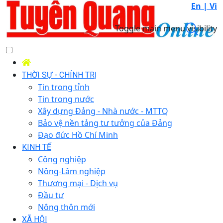
En |
Vi
Toggle main menu visibility
THỜI SỰ - CHÍNH TRỊ
Tin trong tỉnh
Tin trong nước
Xây dựng Đảng - Nhà nước - MTTQ
Bảo vệ nền tảng tư tưởng của Đảng
Đạo đức Hồ Chí Minh
KINH TẾ
Công nghiệp
Nông-Lâm nghiệp
Thương mại - Dịch vụ
Đầu tư
Nông thôn mới
XÃ HỘI