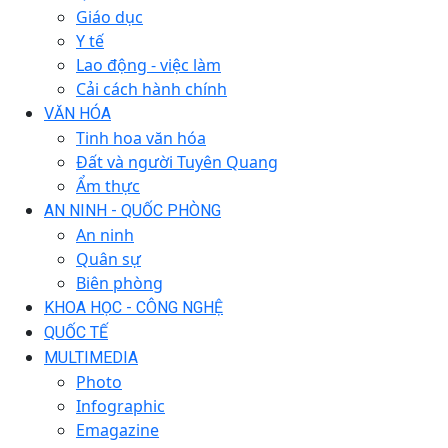
Giáo dục
Y tế
Lao động - việc làm
Cải cách hành chính
VĂN HÓA
Tinh hoa văn hóa
Đất và người Tuyên Quang
Ẩm thực
AN NINH - QUỐC PHÒNG
An ninh
Quân sự
Biên phòng
KHOA HỌC - CÔNG NGHỆ
QUỐC TẾ
MULTIMEDIA
Photo
Infographic
Emagazine