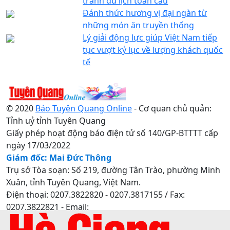
tranh du lịch toàn cầu
Đánh thức hương vị đại ngàn từ
những món ăn truyền thống
Lý giải động lực giúp Việt Nam tiếp
tục vượt kỷ lục về lượng khách quốc
tế
© 2020
Báo Tuyên Quang Online
- Cơ quan chủ quản:
Tỉnh uỷ tỉnh Tuyên Quang
Giấy phép hoạt động báo điện tử số 140/GP-BTTTT cấp
ngày 17/03/2022
Giám đốc: Mai Đức Thông
Trụ sở Tòa soạn: Số 219, đường Tân Trào, phường Minh
Xuân, tỉnh Tuyên Quang, Việt Nam.
Điện thoại: 0207.3822820 - 0207.3817155 / Fax:
0207.3822821 - Email:
baotuyenquang.com.vn@gmail.com