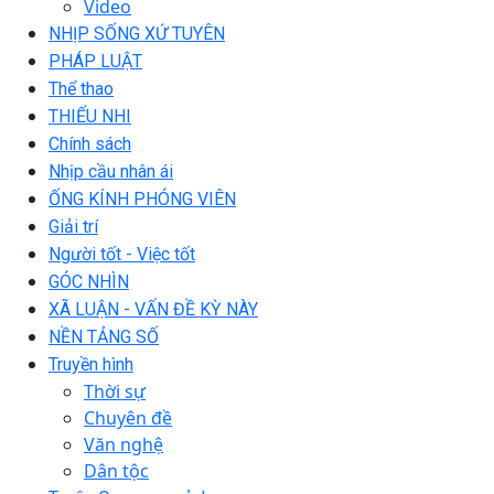
Video
NHỊP SỐNG XỨ TUYÊN
PHÁP LUẬT
Thể thao
THIẾU NHI
Chính sách
Nhịp cầu nhân ái
ỐNG KÍNH PHÓNG VIÊN
Giải trí
Người tốt - Việc tốt
GÓC NHÌN
XÃ LUẬN - VẤN ĐỀ KỲ NÀY
NỀN TẢNG SỐ
Truyền hình
Thời sự
Chuyên đề
Văn nghệ
Dân tộc