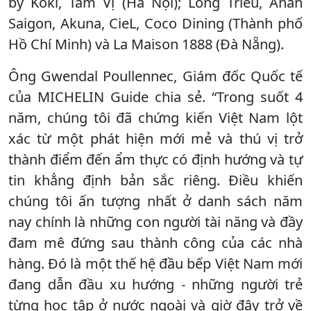
by Koki, Tầm Vị (Hà Nội); Long Trieu, Ănăn
Saigon, Akuna, CieL, Coco Dining (Thành phố
Hồ Chí Minh) và La Maison 1888 (Đà Nẵng).
Ông Gwendal Poullennec, Giám đốc Quốc tế
của MICHELIN Guide chia sẻ. “Trong suốt 4
năm, chúng tôi đã chứng kiến Việt Nam lột
xác từ một phát hiện mới mẻ và thú vị trở
thành điểm đến ẩm thực có định hướng và tự
tin khẳng định bản sắc riêng. Điều khiến
chúng tôi ấn tượng nhất ở danh sách năm
nay chính là những con người tài năng và đầy
đam mê đứng sau thành công của các nhà
hàng. Đó là một thế hệ đầu bếp Việt Nam mới
đang dẫn đầu xu hướng - những người trẻ
từng học tập ở nước ngoài và giờ đây trở về