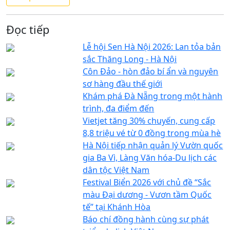
Đọc tiếp
Lễ hội Sen Hà Nội 2026: Lan tỏa bản
sắc Thăng Long - Hà Nội
Côn Đảo - hòn đảo bí ẩn và nguyên
sơ hàng đầu thế giới
Khám phá Đà Nẵng trong một hành
trình, đa điểm đến
Vietjet tăng 30% chuyến, cung cấp
8,8 triệu vé từ 0 đồng trong mùa hè
Hà Nội tiếp nhận quản lý Vườn quốc
gia Ba Vì, Làng Văn hóa-Du lịch các
dân tộc Việt Nam
Festival Biển 2026 với chủ đề “Sắc
màu Đại dương - Vươn tầm Quốc
tế” tại Khánh Hòa
Báo chí đồng hành cùng sự phát