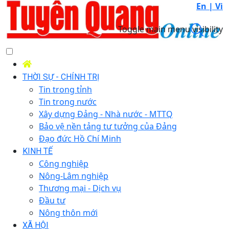
En |
Vi
Toggle main menu visibility
THỜI SỰ - CHÍNH TRỊ
Tin trong tỉnh
Tin trong nước
Xây dựng Đảng - Nhà nước - MTTQ
Bảo vệ nền tảng tư tưởng của Đảng
Đạo đức Hồ Chí Minh
KINH TẾ
Công nghiệp
Nông-Lâm nghiệp
Thương mại - Dịch vụ
Đầu tư
Nông thôn mới
XÃ HỘI