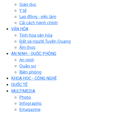
Giáo dục
Y tế
Lao động - việc làm
Cải cách hành chính
VĂN HÓA
Tinh hoa văn hóa
Đất và người Tuyên Quang
Ẩm thực
AN NINH - QUỐC PHÒNG
An ninh
Quân sự
Biên phòng
KHOA HỌC - CÔNG NGHỆ
QUỐC TẾ
MULTIMEDIA
Photo
Infographic
Emagazine