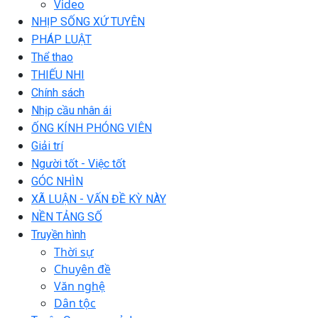
Video
NHỊP SỐNG XỨ TUYÊN
PHÁP LUẬT
Thể thao
THIẾU NHI
Chính sách
Nhịp cầu nhân ái
ỐNG KÍNH PHÓNG VIÊN
Giải trí
Người tốt - Việc tốt
GÓC NHÌN
XÃ LUẬN - VẤN ĐỀ KỲ NÀY
NỀN TẢNG SỐ
Truyền hình
Thời sự
Chuyên đề
Văn nghệ
Dân tộc