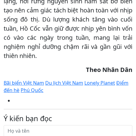
lặng, nơi rừng nguyên sinh nằm sát bờ biển
tạo nên cảm giác tách biệt hoàn toàn với nhịp
sống đô thị. Dù lượng khách tăng vào cuối
tuần, Hồ Cốc vẫn giữ được nhịp yên bình vốn
có vào các ngày trong tuần, mang lại trải
nghiệm nghỉ dưỡng chậm rãi và gần gũi với
thiên nhiên.
Theo Nhân Dân
Bãi biển Việt Nam
Du lịch Việt Nam
Lonely Planet
Điểm
đến hè
Phú Quốc
Ý kiến bạn đọc