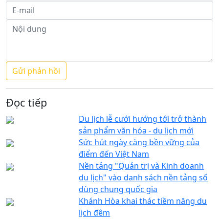
Đọc tiếp
Du lịch lễ cưới hướng tới trở thành
sản phẩm văn hóa - du lịch mới
Sức hút ngày càng bền vững của
điểm đến Việt Nam
Nền tảng "Quản trị và Kinh doanh
du lịch" vào danh sách nền tảng số
dùng chung quốc gia
Khánh Hòa khai thác tiềm năng du
lịch đêm