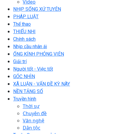
Video
NHỊP SỐNG XỨ TUYÊN
PHÁP LUẬT
Thể thao
THIẾU NHI
Chính sách
Nhịp cầu nhân ái
ỐNG KÍNH PHÓNG VIÊN
Giải trí
Người tốt - Việc tốt
GÓC NHÌN
XÃ LUẬN - VẤN ĐỀ KỲ NÀY
NỀN TẢNG SỐ
Truyền hình
Thời sự
Chuyên đề
Văn nghệ
Dân tộc