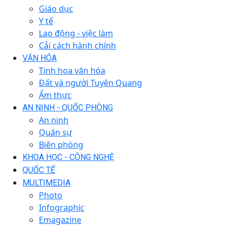
Giáo dục
Y tế
Lao động - việc làm
Cải cách hành chính
VĂN HÓA
Tinh hoa văn hóa
Đất và người Tuyên Quang
Ẩm thực
AN NINH - QUỐC PHÒNG
An ninh
Quân sự
Biên phòng
KHOA HỌC - CÔNG NGHỆ
QUỐC TẾ
MULTIMEDIA
Photo
Infographic
Emagazine