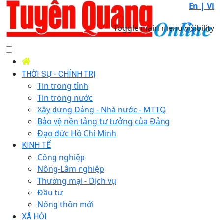
En |
Vi
Toggle main menu visibility
THỜI SỰ - CHÍNH TRỊ
Tin trong tỉnh
Tin trong nước
Xây dựng Đảng - Nhà nước - MTTQ
Bảo vệ nền tảng tư tưởng của Đảng
Đạo đức Hồ Chí Minh
KINH TẾ
Công nghiệp
Nông-Lâm nghiệp
Thương mại - Dịch vụ
Đầu tư
Nông thôn mới
XÃ HỘI