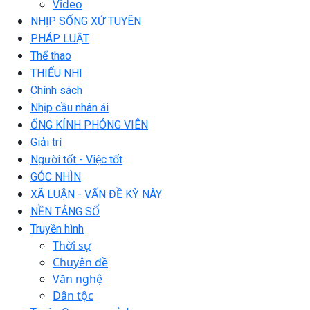
Video
NHỊP SỐNG XỨ TUYÊN
PHÁP LUẬT
Thể thao
THIẾU NHI
Chính sách
Nhịp cầu nhân ái
ỐNG KÍNH PHÓNG VIÊN
Giải trí
Người tốt - Việc tốt
GÓC NHÌN
XÃ LUẬN - VẤN ĐỀ KỲ NÀY
NỀN TẢNG SỐ
Truyền hình
Thời sự
Chuyên đề
Văn nghệ
Dân tộc