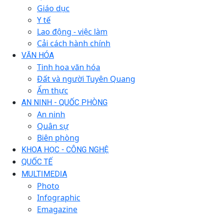
Giáo dục
Y tế
Lao động - việc làm
Cải cách hành chính
VĂN HÓA
Tinh hoa văn hóa
Đất và người Tuyên Quang
Ẩm thực
AN NINH - QUỐC PHÒNG
An ninh
Quân sự
Biên phòng
KHOA HỌC - CÔNG NGHỆ
QUỐC TẾ
MULTIMEDIA
Photo
Infographic
Emagazine