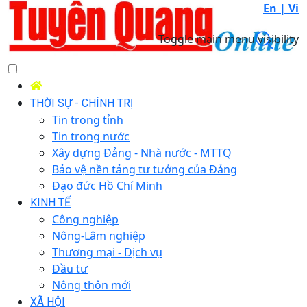
En |
Vi
Toggle main menu visibility
THỜI SỰ - CHÍNH TRỊ
Tin trong tỉnh
Tin trong nước
Xây dựng Đảng - Nhà nước - MTTQ
Bảo vệ nền tảng tư tưởng của Đảng
Đạo đức Hồ Chí Minh
KINH TẾ
Công nghiệp
Nông-Lâm nghiệp
Thương mại - Dịch vụ
Đầu tư
Nông thôn mới
XÃ HỘI