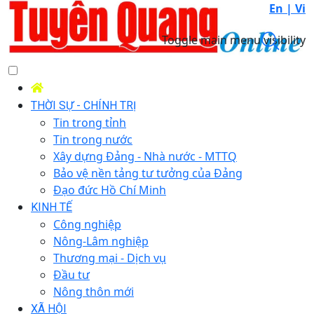
En |
Vi
Toggle main menu visibility
THỜI SỰ - CHÍNH TRỊ
Tin trong tỉnh
Tin trong nước
Xây dựng Đảng - Nhà nước - MTTQ
Bảo vệ nền tảng tư tưởng của Đảng
Đạo đức Hồ Chí Minh
KINH TẾ
Công nghiệp
Nông-Lâm nghiệp
Thương mại - Dịch vụ
Đầu tư
Nông thôn mới
XÃ HỘI