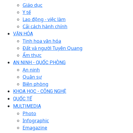
Giáo dục
Y tế
Lao động - việc làm
Cải cách hành chính
VĂN HÓA
Tinh hoa văn hóa
Đất và người Tuyên Quang
Ẩm thực
AN NINH - QUỐC PHÒNG
An ninh
Quân sự
Biên phòng
KHOA HỌC - CÔNG NGHỆ
QUỐC TẾ
MULTIMEDIA
Photo
Infographic
Emagazine