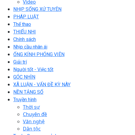
Video
NHỊP SỐNG XỨ TUYÊN
PHÁP LUẬT
Thể thao
THIẾU NHI
Chính sách
Nhịp cầu nhân ái
ỐNG KÍNH PHÓNG VIÊN
Giải trí
Người tốt - Việc tốt
GÓC NHÌN
XÃ LUẬN - VẤN ĐỀ KỲ NÀY
NỀN TẢNG SỐ
Truyền hình
Thời sự
Chuyên đề
Văn nghệ
Dân tộc