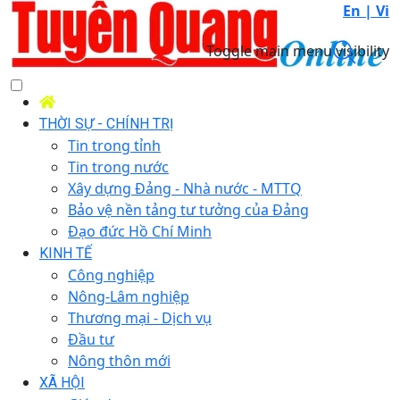
En |
Vi
Toggle main menu visibility
THỜI SỰ - CHÍNH TRỊ
Tin trong tỉnh
Tin trong nước
Xây dựng Đảng - Nhà nước - MTTQ
Bảo vệ nền tảng tư tưởng của Đảng
Đạo đức Hồ Chí Minh
KINH TẾ
Công nghiệp
Nông-Lâm nghiệp
Thương mại - Dịch vụ
Đầu tư
Nông thôn mới
XÃ HỘI