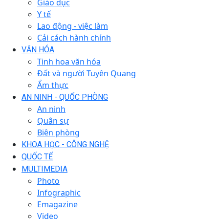
Giáo dục
Y tế
Lao động - việc làm
Cải cách hành chính
VĂN HÓA
Tinh hoa văn hóa
Đất và người Tuyên Quang
Ẩm thực
AN NINH - QUỐC PHÒNG
An ninh
Quân sự
Biên phòng
KHOA HỌC - CÔNG NGHỆ
QUỐC TẾ
MULTIMEDIA
Photo
Infographic
Emagazine
Video