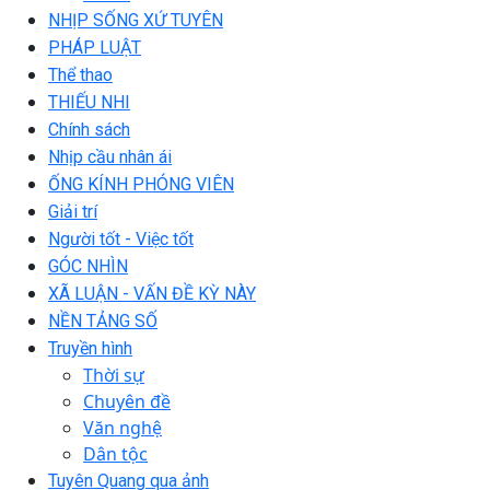
NHỊP SỐNG XỨ TUYÊN
PHÁP LUẬT
Thể thao
THIẾU NHI
Chính sách
Nhịp cầu nhân ái
ỐNG KÍNH PHÓNG VIÊN
Giải trí
Người tốt - Việc tốt
GÓC NHÌN
XÃ LUẬN - VẤN ĐỀ KỲ NÀY
NỀN TẢNG SỐ
Truyền hình
Thời sự
Chuyên đề
Văn nghệ
Dân tộc
Tuyên Quang qua ảnh