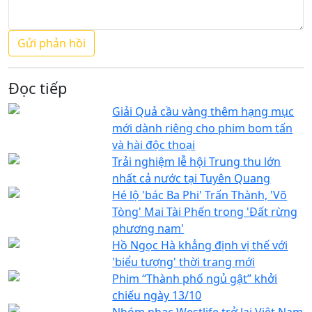
Đọc tiếp
Giải Quả cầu vàng thêm hạng mục
mới dành riêng cho phim bom tấn
và hài độc thoại
Trải nghiệm lễ hội Trung thu lớn
nhất cả nước tại Tuyên Quang
Hé lộ 'bác Ba Phi' Trấn Thành, 'Võ
Tòng' Mai Tài Phến trong 'Đất rừng
phương nam'
Hồ Ngọc Hà khẳng định vị thế với
'biểu tượng' thời trang mới
Phim “Thành phố ngủ gật” khởi
chiếu ngày 13/10
Nhóm nhạc Westlife trở lại Việt Nam