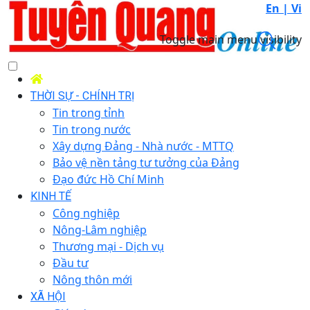
En |
Vi
Toggle main menu visibility
THỜI SỰ - CHÍNH TRỊ
Tin trong tỉnh
Tin trong nước
Xây dựng Đảng - Nhà nước - MTTQ
Bảo vệ nền tảng tư tưởng của Đảng
Đạo đức Hồ Chí Minh
KINH TẾ
Công nghiệp
Nông-Lâm nghiệp
Thương mại - Dịch vụ
Đầu tư
Nông thôn mới
XÃ HỘI