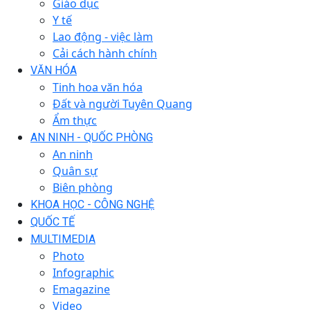
Giáo dục
Y tế
Lao động - việc làm
Cải cách hành chính
VĂN HÓA
Tinh hoa văn hóa
Đất và người Tuyên Quang
Ẩm thực
AN NINH - QUỐC PHÒNG
An ninh
Quân sự
Biên phòng
KHOA HỌC - CÔNG NGHỆ
QUỐC TẾ
MULTIMEDIA
Photo
Infographic
Emagazine
Video