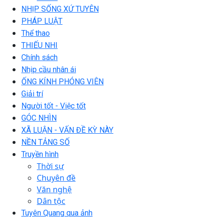
NHỊP SỐNG XỨ TUYÊN
PHÁP LUẬT
Thể thao
THIẾU NHI
Chính sách
Nhịp cầu nhân ái
ỐNG KÍNH PHÓNG VIÊN
Giải trí
Người tốt - Việc tốt
GÓC NHÌN
XÃ LUẬN - VẤN ĐỀ KỲ NÀY
NỀN TẢNG SỐ
Truyền hình
Thời sự
Chuyên đề
Văn nghệ
Dân tộc
Tuyên Quang qua ảnh