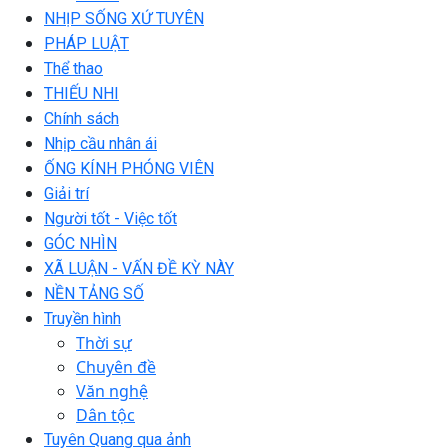
NHỊP SỐNG XỨ TUYÊN
PHÁP LUẬT
Thể thao
THIẾU NHI
Chính sách
Nhịp cầu nhân ái
ỐNG KÍNH PHÓNG VIÊN
Giải trí
Người tốt - Việc tốt
GÓC NHÌN
XÃ LUẬN - VẤN ĐỀ KỲ NÀY
NỀN TẢNG SỐ
Truyền hình
Thời sự
Chuyên đề
Văn nghệ
Dân tộc
Tuyên Quang qua ảnh