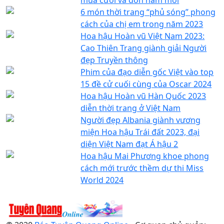
6 món thời trang “phủ sóng” phong
cách của chị em trong năm 2023
Hoa hậu Hoàn vũ Việt Nam 2023:
Cao Thiên Trang giành giải Người
đẹp Truyền thông
Phim của đạo diễn gốc Việt vào top
15 đề cử cuối cùng của Oscar 2024
Hoa hậu Hoàn vũ Hàn Quốc 2023
diễn thời trang ở Việt Nam
Người đẹp Albania giành vương
miện Hoa hậu Trái đất 2023, đại
diện Việt Nam đạt Á hậu 2
Hoa hậu Mai Phương khoe phong
cách mới trước thềm dự thi Miss
World 2024