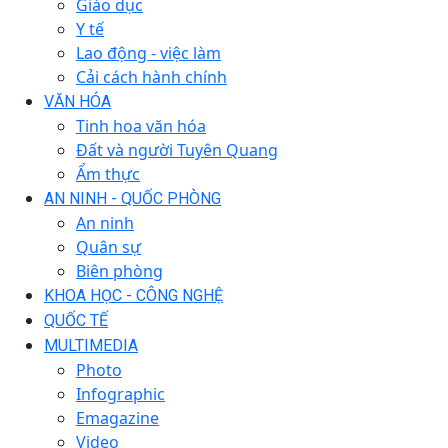
Giáo dục
Y tế
Lao động - việc làm
Cải cách hành chính
VĂN HÓA
Tinh hoa văn hóa
Đất và người Tuyên Quang
Ẩm thực
AN NINH - QUỐC PHÒNG
An ninh
Quân sự
Biên phòng
KHOA HỌC - CÔNG NGHỆ
QUỐC TẾ
MULTIMEDIA
Photo
Infographic
Emagazine
Video