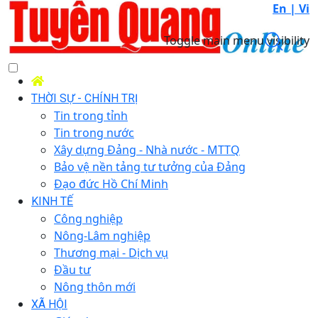
En |
Vi
Toggle main menu visibility
THỜI SỰ - CHÍNH TRỊ
Tin trong tỉnh
Tin trong nước
Xây dựng Đảng - Nhà nước - MTTQ
Bảo vệ nền tảng tư tưởng của Đảng
Đạo đức Hồ Chí Minh
KINH TẾ
Công nghiệp
Nông-Lâm nghiệp
Thương mại - Dịch vụ
Đầu tư
Nông thôn mới
XÃ HỘI