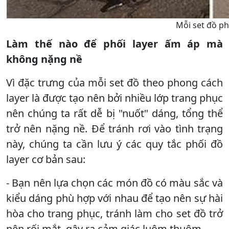
Mỗi set đồ ph
Làm thế nào để phối layer ấm áp mà
không nặng nề
Vì đặc trưng của mỗi set đồ theo phong cách
layer là được tạo nên bởi nhiều lớp trang phục
nên chúng ta rất dễ bị "nuốt" dáng, tổng thể
trở nên nặng nề. Để tránh rơi vào tình trạng
này, chúng ta cần lưu ý các quy tắc phối đồ
layer cơ bản sau:
- Bạn nên lựa chọn các món đồ có màu sắc và
kiểu dáng phù hợp với nhau để tạo nên sự hài
hòa cho trang phục, tránh làm cho set đồ trở
nên rối mắt, gây ra cảm giác luộm thuộm.