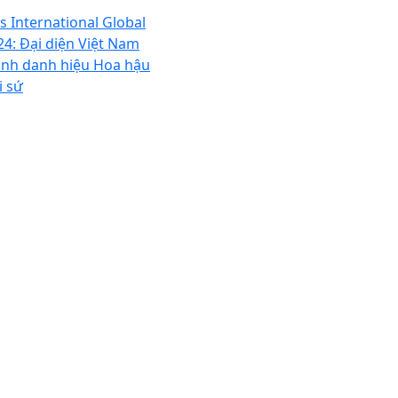
s International Global
24: Đại diện Việt Nam
ành danh hiệu Hoa hậu
i sứ