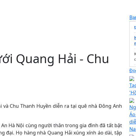
Bạ
t
h
ới Quang Hải - Chu
c
Đọc
T
Tạ
'H
i và Chu Thanh Huyền diễn ra tại quê nhà Đông Anh
Ngh
Áo
di
An Hà Nội cùng người thân trong gia đình đã tất bật
N
ng đại. Họ hàng nhà Quang Hải xúng xính áo dài, tập