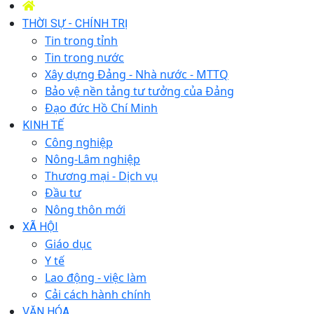
THỜI SỰ - CHÍNH TRỊ
Tin trong tỉnh
Tin trong nước
Xây dựng Đảng - Nhà nước - MTTQ
Bảo vệ nền tảng tư tưởng của Đảng
Đạo đức Hồ Chí Minh
KINH TẾ
Công nghiệp
Nông-Lâm nghiệp
Thương mại - Dịch vụ
Đầu tư
Nông thôn mới
XÃ HỘI
Giáo dục
Y tế
Lao động - việc làm
Cải cách hành chính
VĂN HÓA