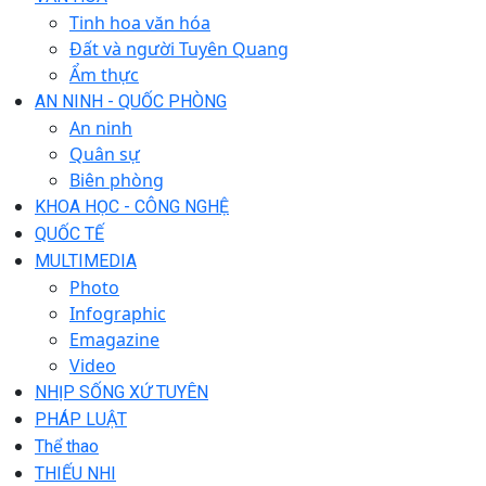
Tinh hoa văn hóa
Đất và người Tuyên Quang
Ẩm thực
AN NINH - QUỐC PHÒNG
An ninh
Quân sự
Biên phòng
KHOA HỌC - CÔNG NGHỆ
QUỐC TẾ
MULTIMEDIA
Photo
Infographic
Emagazine
Video
NHỊP SỐNG XỨ TUYÊN
PHÁP LUẬT
Thể thao
THIẾU NHI