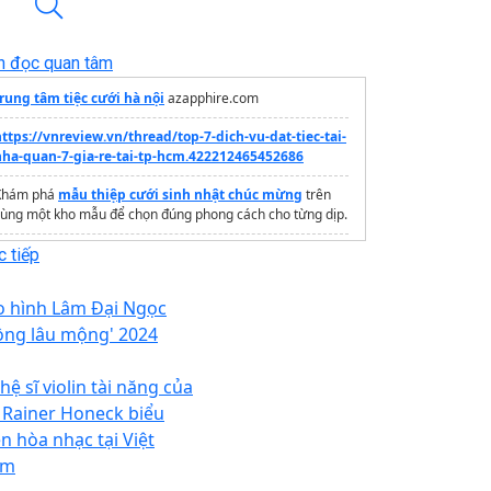
n đọc quan tâm
rung tâm tiệc cưới hà nội
azapphire.com
ttps://vnreview.vn/thread/top-7-dich-vu-dat-tiec-tai-
nha-quan-7-gia-re-tai-tp-hcm.422212465452686
Khám phá
mẫu thiệp cưới sinh nhật chúc mừng
trên
ùng một kho mẫu để chọn đúng phong cách cho từng dịp.
chọn đá hợp mệnh Hỏa
ở Hồ Chí Minh
 tiếp
rang thông tin dự án
Vinhomes Hóc Môn
o hình Lâm Đại Ngọc
ồng lâu mộng' 2024
ệ sĩ violin tài năng của
 Rainer Honeck biểu
ễn hòa nhạc tại Việt
am