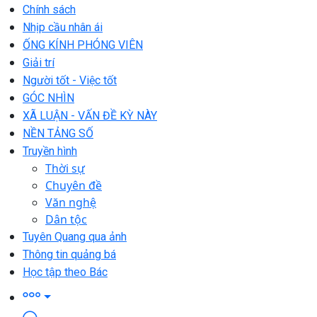
Chính sách
Nhịp cầu nhân ái
ỐNG KÍNH PHÓNG VIÊN
Giải trí
Người tốt - Việc tốt
GÓC NHÌN
XÃ LUẬN - VẤN ĐỀ KỲ NÀY
NỀN TẢNG SỐ
Truyền hình
Thời sự
Chuyên đề
Văn nghệ
Dân tộc
Tuyên Quang qua ảnh
Thông tin quảng bá
Học tập theo Bác