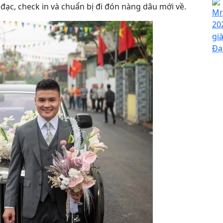
đạc, check in và chuẩn bị đi đón nàng dâu mới về.
Mr
20
gi
Đạ