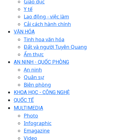
Giáo dục
Y tế
Lao động - việc làm
Cải cách hành chính
VĂN HÓA
Tinh hoa văn hóa
Đất và người Tuyên Quang
Ẩm thực
AN NINH - QUỐC PHÒNG
An ninh
Quân sự
Biên phòng
KHOA HỌC - CÔNG NGHỆ
QUỐC TẾ
MULTIMEDIA
Photo
Infographic
Emagazine
Video