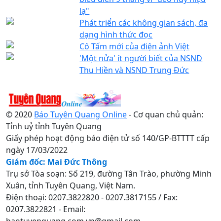
lạ"
Phát triển các không gian sách, đa
dạng hình thức đọc
Cô Tấm mới của điện ảnh Việt
'Một nửa' ít người biết của NSND
Thu Hiền và NSND Trung Đức
© 2020
Báo Tuyên Quang Online
- Cơ quan chủ quản:
Tỉnh uỷ tỉnh Tuyên Quang
Giấy phép hoạt động báo điện tử số 140/GP-BTTTT cấp
ngày 17/03/2022
Giám đốc: Mai Đức Thông
Trụ sở Tòa soạn: Số 219, đường Tân Trào, phường Minh
Xuân, tỉnh Tuyên Quang, Việt Nam.
Điện thoại: 0207.3822820 - 0207.3817155 / Fax:
0207.3822821 - Email:
baotuyenquang.com.vn@gmail.com