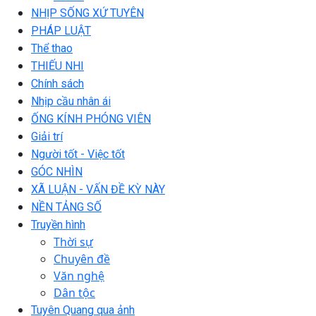
NHỊP SỐNG XỨ TUYÊN
PHÁP LUẬT
Thể thao
THIẾU NHI
Chính sách
Nhịp cầu nhân ái
ỐNG KÍNH PHÓNG VIÊN
Giải trí
Người tốt - Việc tốt
GÓC NHÌN
XÃ LUẬN - VẤN ĐỀ KỲ NÀY
NỀN TẢNG SỐ
Truyền hình
Thời sự
Chuyên đề
Văn nghệ
Dân tộc
Tuyên Quang qua ảnh