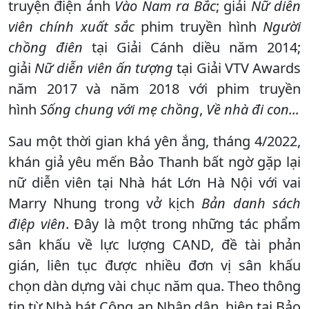
truyện điện ảnh
Vào Nam ra Bắc
; giải
Nữ diễn
viên chính xuất sắc
phim truyền hình
Người
chồng điên
tại Giải Cánh diều năm 2014;
giải
Nữ diễn viên ấn tượng
tại Giải VTV Awards
năm 2017 và năm 2018 với phim truyền
hình
Sống chung với mẹ chồng
,
Về nhà đi con...
Sau một thời gian khá yên ắng, tháng 4/2022,
khán giả yêu mến Bảo Thanh bất ngờ gặp lại
nữ diễn viên tại Nhà hát Lớn Hà Nội với vai
Marry Nhung trong vở kịch
Bản danh sách
điệp viên
. Đây là một trong những tác phẩm
sân khấu về lực lượng CAND, đề tài phản
gián, liên tục được nhiều đơn vị sân khấu
chọn dàn dựng vài chục năm qua. Theo thông
tin từ Nhà hát Công an Nhân dân, hiện tại Bảo