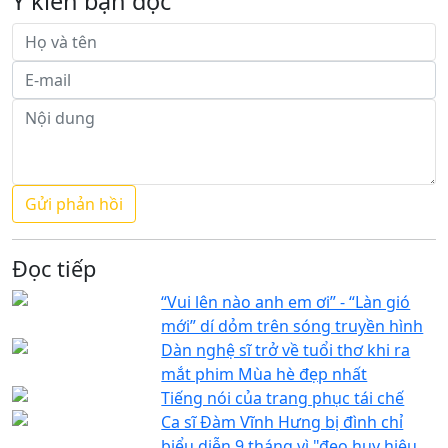
Ý kiến bạn đọc
Đọc tiếp
“Vui lên nào anh em ơi” - “Làn gió
mới” dí dỏm trên sóng truyền hình
Dàn nghệ sĩ trở về tuổi thơ khi ra
mắt phim Mùa hè đẹp nhất
Tiếng nói của trang phục tái chế
Ca sĩ Đàm Vĩnh Hưng bị đình chỉ
biểu diễn 9 tháng vì "đeo huy hiệu