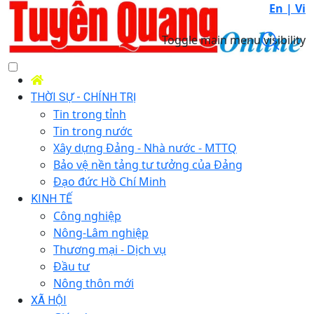
En |
Vi
Toggle main menu visibility
THỜI SỰ - CHÍNH TRỊ
Tin trong tỉnh
Tin trong nước
Xây dựng Đảng - Nhà nước - MTTQ
Bảo vệ nền tảng tư tưởng của Đảng
Đạo đức Hồ Chí Minh
KINH TẾ
Công nghiệp
Nông-Lâm nghiệp
Thương mại - Dịch vụ
Đầu tư
Nông thôn mới
XÃ HỘI