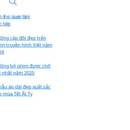
n đọc quan tâm
 tiếp
ững cặp đôi đẹp trên
im truyền hình Việt năm
24
ững bộ phim được chờ
i nhất năm 2025
mẫu áo dài đẹp xuất sắc
o mùa Tết Ất Tỵ