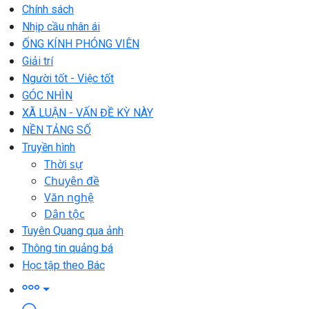
Chính sách
Nhịp cầu nhân ái
ỐNG KÍNH PHÓNG VIÊN
Giải trí
Người tốt - Việc tốt
GÓC NHÌN
XÃ LUẬN - VẤN ĐỀ KỲ NÀY
NỀN TẢNG SỐ
Truyền hình
Thời sự
Chuyên đề
Văn nghệ
Dân tộc
Tuyên Quang qua ảnh
Thông tin quảng bá
Học tập theo Bác