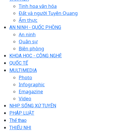
Tinh hoa văn hóa
Đất và người Tuyên Quang
Ẩm thực
AN NINH - QUỐC PHÒNG
An ninh
Quân sự
Biên phòng
KHOA HỌC - CÔNG NGHỆ
QUỐC TẾ
MULTIMEDIA
Photo
Infographic
Emagazine
Video
NHỊP SỐNG XỨ TUYÊN
PHÁP LUẬT
Thể thao
THIẾU NHI