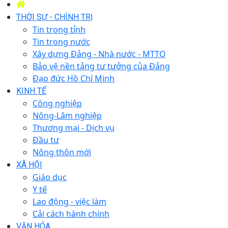
THỜI SỰ - CHÍNH TRỊ
Tin trong tỉnh
Tin trong nước
Xây dựng Đảng - Nhà nước - MTTQ
Bảo vệ nền tảng tư tưởng của Đảng
Đạo đức Hồ Chí Minh
KINH TẾ
Công nghiệp
Nông-Lâm nghiệp
Thương mại - Dịch vụ
Đầu tư
Nông thôn mới
XÃ HỘI
Giáo dục
Y tế
Lao động - việc làm
Cải cách hành chính
VĂN HÓA