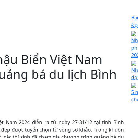
Bạ
Đọc
Nh
ph
hậu Biển Việt Nam
20
uảng bá du lịch Bình
Nh
đợ
5 
ch
t Nam 2024 diễn ra từ ngày 27-31/12 tại tỉnh Bình
ời đẹp được tuyển chọn từ vòng sơ khảo. Trong khuôn
2, các thí sinh đã tham gia chương trình quảng bá du