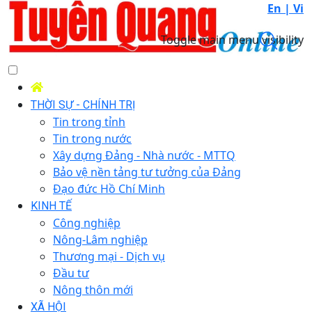
En |
Vi
Toggle main menu visibility
THỜI SỰ - CHÍNH TRỊ
Tin trong tỉnh
Tin trong nước
Xây dựng Đảng - Nhà nước - MTTQ
Bảo vệ nền tảng tư tưởng của Đảng
Đạo đức Hồ Chí Minh
KINH TẾ
Công nghiệp
Nông-Lâm nghiệp
Thương mại - Dịch vụ
Đầu tư
Nông thôn mới
XÃ HỘI