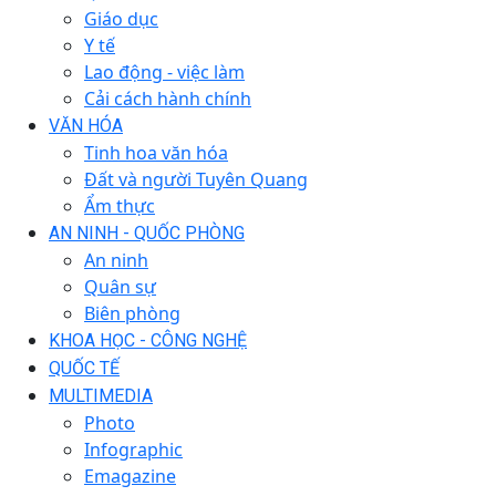
Giáo dục
Y tế
Lao động - việc làm
Cải cách hành chính
VĂN HÓA
Tinh hoa văn hóa
Đất và người Tuyên Quang
Ẩm thực
AN NINH - QUỐC PHÒNG
An ninh
Quân sự
Biên phòng
KHOA HỌC - CÔNG NGHỆ
QUỐC TẾ
MULTIMEDIA
Photo
Infographic
Emagazine