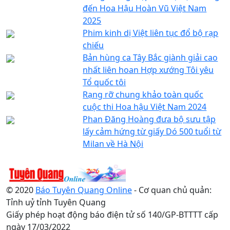
đến Hoa Hậu Hoàn Vũ Việt Nam
2025
Phim kinh dị Việt liên tục đổ bộ rạp
chiếu
Bản hùng ca Tây Bắc giành giải cao
nhất liên hoan Hợp xướng Tôi yêu
Tổ quốc tôi
Rạng rỡ chung khảo toàn quốc
cuộc thi Hoa hậu Việt Nam 2024
Phan Đăng Hoàng đưa bộ sưu tập
lấy cảm hứng từ giấy Dó 500 tuổi từ
Milan về Hà Nội
© 2020
Báo Tuyên Quang Online
- Cơ quan chủ quản:
Tỉnh uỷ tỉnh Tuyên Quang
Giấy phép hoạt động báo điện tử số 140/GP-BTTTT cấp
ngày 17/03/2022