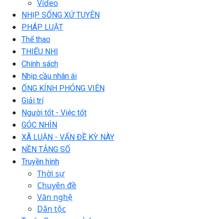
Video
NHỊP SỐNG XỨ TUYÊN
PHÁP LUẬT
Thể thao
THIẾU NHI
Chính sách
Nhịp cầu nhân ái
ỐNG KÍNH PHÓNG VIÊN
Giải trí
Người tốt - Việc tốt
GÓC NHÌN
XÃ LUẬN - VẤN ĐỀ KỲ NÀY
NỀN TẢNG SỐ
Truyền hình
Thời sự
Chuyên đề
Văn nghệ
Dân tộc