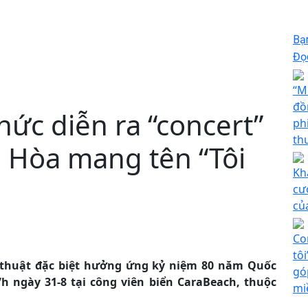
Bạ
Đọc
“M
đồ
hức diễn ra “concert”
ph
th
h Hòa mang tên “Tôi
Kh
cư
củ
Co
tô
ệ thuật đặc biệt hưởng ứng kỷ niệm 80 năm Quốc
gó
7h ngày 31-8 tại công viên biển CaraBeach, thuộc
mi