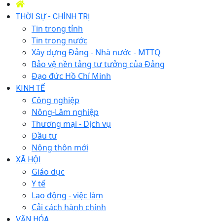
THỜI SỰ - CHÍNH TRỊ
Tin trong tỉnh
Tin trong nước
Xây dựng Đảng - Nhà nước - MTTQ
Bảo vệ nền tảng tư tưởng của Đảng
Đạo đức Hồ Chí Minh
KINH TẾ
Công nghiệp
Nông-Lâm nghiệp
Thương mại - Dịch vụ
Đầu tư
Nông thôn mới
XÃ HỘI
Giáo dục
Y tế
Lao động - việc làm
Cải cách hành chính
VĂN HÓA