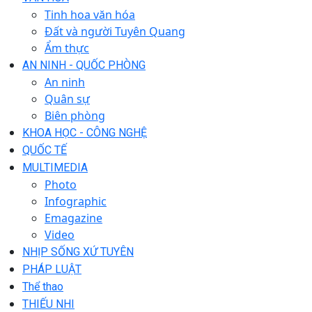
Tinh hoa văn hóa
Đất và người Tuyên Quang
Ẩm thực
AN NINH - QUỐC PHÒNG
An ninh
Quân sự
Biên phòng
KHOA HỌC - CÔNG NGHỆ
QUỐC TẾ
MULTIMEDIA
Photo
Infographic
Emagazine
Video
NHỊP SỐNG XỨ TUYÊN
PHÁP LUẬT
Thể thao
THIẾU NHI