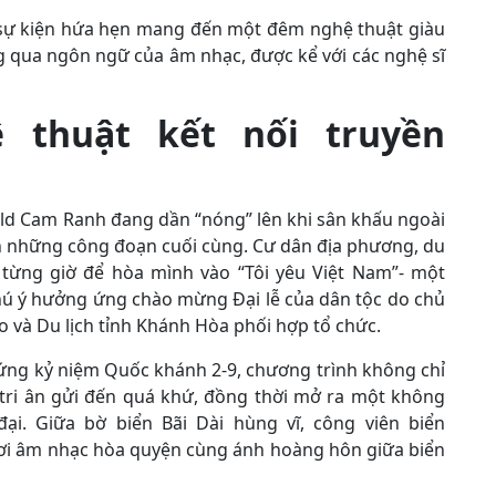
 sự kiện hứa hẹn mang đến một đêm nghệ thuật giàu
g qua ngôn ngữ của âm nhạc, được kể với các nghệ sĩ
̣ thuật kết nối truyền
rld Cam Ranh đang dần “nóng” lên khi sân khấu ngoài
hiện những công đoạn cuối cùng. Cư dân địa phương, du
ừng giờ để hòa mình vào “Tôi yêu Việt Nam”- một
ú ý hưởng ứng chào mừng Đại lễ của dân tộc do chủ
 và Du lịch tỉnh Khánh Hòa phối hợp tổ chức.
ứng kỷ niệm Quốc khánh 2-9, chương trình không chỉ
 tri ân gửi đến quá khứ, đồng thời mở ra một không
ại. Giữa bờ biển Bãi Dài hùng vĩ, công viên biển
ơi âm nhạc hòa quyện cùng ánh hoàng hôn giữa biển