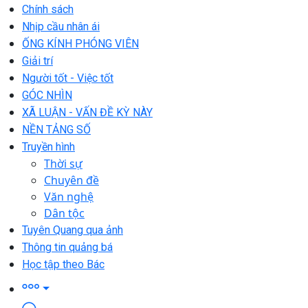
Chính sách
Nhịp cầu nhân ái
ỐNG KÍNH PHÓNG VIÊN
Giải trí
Người tốt - Việc tốt
GÓC NHÌN
XÃ LUẬN - VẤN ĐỀ KỲ NÀY
NỀN TẢNG SỐ
Truyền hình
Thời sự
Chuyên đề
Văn nghệ
Dân tộc
Tuyên Quang qua ảnh
Thông tin quảng bá
Học tập theo Bác