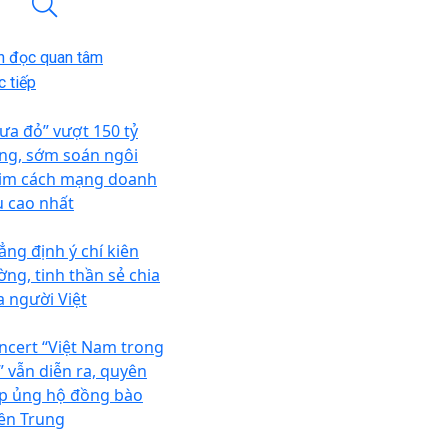
n đọc quan tâm
 tiếp
ưa đỏ” vượt 150 tỷ
ng, sớm soán ngôi
im cách mạng doanh
u cao nhất
ẳng định ý chí kiên
ờng, tinh thần sẻ chia
a người Việt
ncert “Việt Nam trong
i” vẫn diễn ra, quyên
p ủng hộ đồng bào
ền Trung