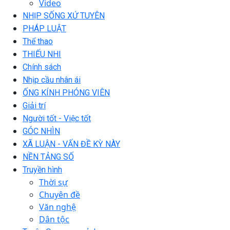
Video
NHỊP SỐNG XỨ TUYÊN
PHÁP LUẬT
Thể thao
THIẾU NHI
Chính sách
Nhịp cầu nhân ái
ỐNG KÍNH PHÓNG VIÊN
Giải trí
Người tốt - Việc tốt
GÓC NHÌN
XÃ LUẬN - VẤN ĐỀ KỲ NÀY
NỀN TẢNG SỐ
Truyền hình
Thời sự
Chuyên đề
Văn nghệ
Dân tộc