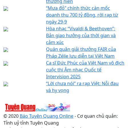
thường niên
“Mưa đỏ” chính thức cán mốc
doanh thu 700 tỷ đồng, rời rạp từ
ngày 29-9
Hòa nhạc “Vivaldi & Beethoven”:
Bản giao hưởng của thời gian và
cảm xúc
Quán quân giải thưởng FAIR của
Pháp Zélie lưu diễn tại Việt Nam
Ca sĩ Đức Phúc của Việt Nam vô địch
cuộc thi Âm nhạc Quốc tế
Intervision 2025
“Lời chưa nói” ra rạp Việt: Nỗi đau
và hy vọng
© 2020
Báo Tuyên Quang Online
- Cơ quan chủ quản:
Tỉnh uỷ tỉnh Tuyên Quang