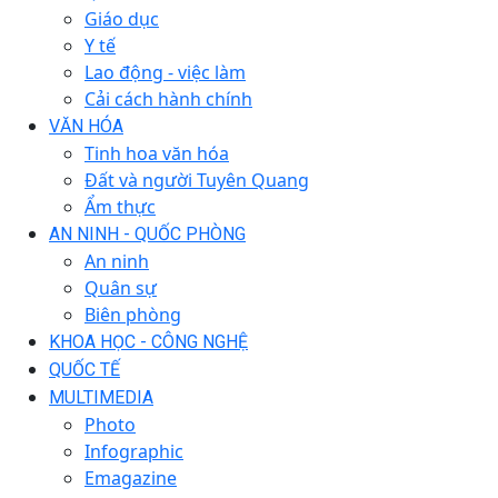
Giáo dục
Y tế
Lao động - việc làm
Cải cách hành chính
VĂN HÓA
Tinh hoa văn hóa
Đất và người Tuyên Quang
Ẩm thực
AN NINH - QUỐC PHÒNG
An ninh
Quân sự
Biên phòng
KHOA HỌC - CÔNG NGHỆ
QUỐC TẾ
MULTIMEDIA
Photo
Infographic
Emagazine