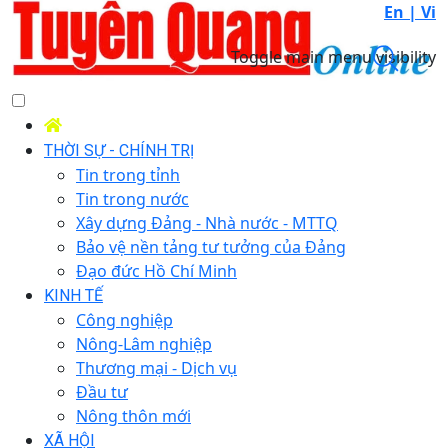
En |
Vi
Toggle main menu visibility
THỜI SỰ - CHÍNH TRỊ
Tin trong tỉnh
Tin trong nước
Xây dựng Đảng - Nhà nước - MTTQ
Bảo vệ nền tảng tư tưởng của Đảng
Đạo đức Hồ Chí Minh
KINH TẾ
Công nghiệp
Nông-Lâm nghiệp
Thương mại - Dịch vụ
Đầu tư
Nông thôn mới
XÃ HỘI