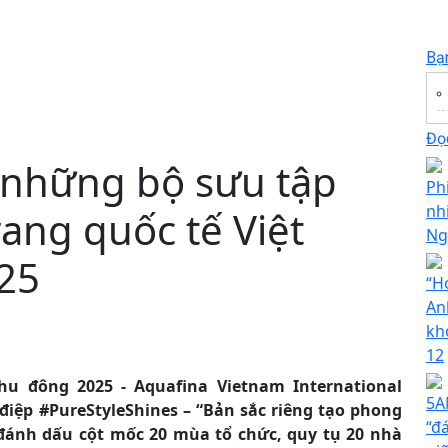
Bạ
Đọc
h những bộ sưu tập
Ph
nh
rang quốc tế Việt
Ng
25
“H
An
kh
12
hu đông 2025 - Aquafina Vietnam International
5A
 điệp #PureStyleShines – “Bản sắc riêng tạo phong
“đ
, đánh dấu cột mốc 20 mùa tổ chức, quy tụ 20 nhà