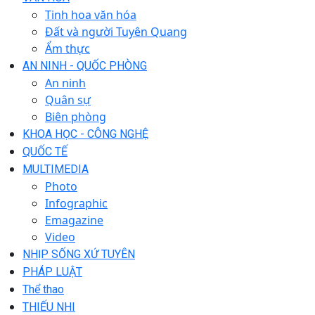
Tinh hoa văn hóa
Đất và người Tuyên Quang
Ẩm thực
AN NINH - QUỐC PHÒNG
An ninh
Quân sự
Biên phòng
KHOA HỌC - CÔNG NGHỆ
QUỐC TẾ
MULTIMEDIA
Photo
Infographic
Emagazine
Video
NHỊP SỐNG XỨ TUYÊN
PHÁP LUẬT
Thể thao
THIẾU NHI