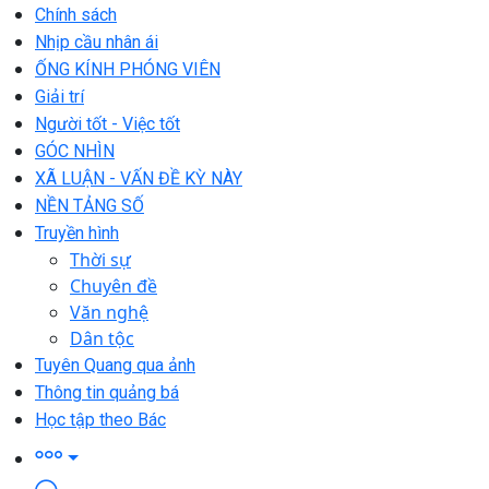
Chính sách
Nhịp cầu nhân ái
ỐNG KÍNH PHÓNG VIÊN
Giải trí
Người tốt - Việc tốt
GÓC NHÌN
XÃ LUẬN - VẤN ĐỀ KỲ NÀY
NỀN TẢNG SỐ
Truyền hình
Thời sự
Chuyên đề
Văn nghệ
Dân tộc
Tuyên Quang qua ảnh
Thông tin quảng bá
Học tập theo Bác