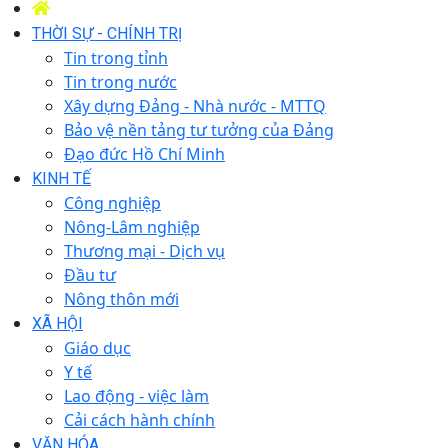
THỜI SỰ - CHÍNH TRỊ
Tin trong tỉnh
Tin trong nước
Xây dựng Đảng - Nhà nước - MTTQ
Bảo vệ nền tảng tư tưởng của Đảng
Đạo đức Hồ Chí Minh
KINH TẾ
Công nghiệp
Nông-Lâm nghiệp
Thương mại - Dịch vụ
Đầu tư
Nông thôn mới
XÃ HỘI
Giáo dục
Y tế
Lao động - việc làm
Cải cách hành chính
VĂN HÓA