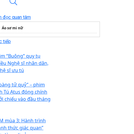
n đọc quan tâm
Áo sơ mi nữ
 tiếp
im “Buông” quy tụ
iều Nghệ sĩ nhân dân,
hệ sĩ ưu tú
oàng tử quỷ” – phim
h Tú Atus đóng chính
ởi chiếu vào đầu tháng
M mùa 3: Hành trình
ánh thức giác quan”