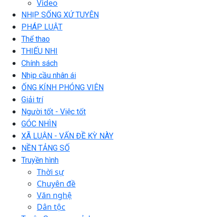
Video
NHỊP SỐNG XỨ TUYÊN
PHÁP LUẬT
Thể thao
THIẾU NHI
Chính sách
Nhịp cầu nhân ái
ỐNG KÍNH PHÓNG VIÊN
Giải trí
Người tốt - Việc tốt
GÓC NHÌN
XÃ LUẬN - VẤN ĐỀ KỲ NÀY
NỀN TẢNG SỐ
Truyền hình
Thời sự
Chuyên đề
Văn nghệ
Dân tộc