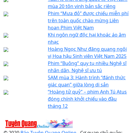
mùa 20 tôn vinh bản sắc riêng
Phim “Mưa đỏ” được chiếu miễn phí
trên toàn quốc chào mừng Liên
hoan Phim Việt Nam
Khi ngôn ngữ độc hại khoác áo âm
nhạc
Hoàng Ngọc Như đăng quang ngôi
vị Hoa hậu Sinh viên Việt Nam 2025
Phim “Buông” quy tụ nhiều Nghệ sĩ
nhân dân, Nghệ sĩ ưu tú
5AM mùa 3: Hành trình “đánh thức
giác quan” giữa lòng di sản
“Hoàng tử quỷ” – phim Anh Tú Atus
đóng chính khởi chiếu vào đầu
tháng 12
© 2020
Báo Tuyên Quang Online
- Cơ quan chủ quản: