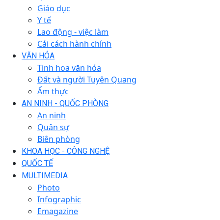
Giáo dục
Y tế
Lao động - việc làm
Cải cách hành chính
VĂN HÓA
Tinh hoa văn hóa
Đất và người Tuyên Quang
Ẩm thực
AN NINH - QUỐC PHÒNG
An ninh
Quân sự
Biên phòng
KHOA HỌC - CÔNG NGHỆ
QUỐC TẾ
MULTIMEDIA
Photo
Infographic
Emagazine