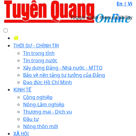
En |
Vi
Toggle main menu visibility
THỜI SỰ - CHÍNH TRỊ
Tin trong tỉnh
Tin trong nước
Xây dựng Đảng - Nhà nước - MTTQ
Bảo vệ nền tảng tư tưởng của Đảng
Đạo đức Hồ Chí Minh
KINH TẾ
Công nghiệp
Nông-Lâm nghiệp
Thương mại - Dịch vụ
Đầu tư
Nông thôn mới
XÃ HỘI