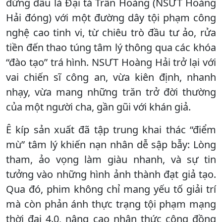
đứng đầu là Đại tá Trần Hoàng (NSƯT Hoàng
Hải đóng) với một đường dây tội phạm công
nghệ cao tinh vi, từ chiêu trò đầu tư ảo, rửa
tiền đến thao túng tâm lý thông qua các khóa
“đào tạo” trá hình. NSƯT Hoàng Hải trở lại với
vai chiến sĩ công an, vừa kiên định, nhanh
nhạy, vừa mang những trăn trở đời thường
của một người cha, gần gũi với khán giả.
Ê kíp sản xuất đã tập trung khai thác “điểm
mù” tâm lý khiến nạn nhân dễ sập bẫy: Lòng
tham, ảo vọng làm giàu nhanh, và sự tin
tưởng vào những hình ảnh thành đạt giả tạo.
Qua đó, phim không chỉ mang yếu tố giải trí
mà còn phản ánh thực trạng tội phạm mạng
thời đại 4.0, nâng cao nhận thức cộng đồng