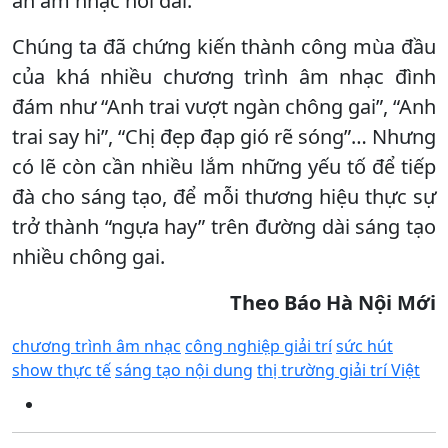
án âm nhạc nối dài.
Chúng ta đã chứng kiến thành công mùa đầu
của khá nhiều chương trình âm nhạc đình
đám như “Anh trai vượt ngàn chông gai”, “Anh
trai say hi”, “Chị đẹp đạp gió rẽ sóng”… Nhưng
có lẽ còn cần nhiều lắm những yếu tố để tiếp
đà cho sáng tạo, để mỗi thương hiệu thực sự
trở thành “ngựa hay” trên đường dài sáng tạo
nhiều chông gai.
Theo Báo Hà Nội Mới
chương trình âm nhạc
công nghiệp giải trí
sức hút
show thực tế
sáng tạo nội dung
thị trường giải trí Việt