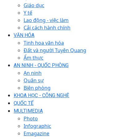
Giáo dục
Y tế
Lao động - việc làm
Cải cách hành chính
VĂN HÓA
Tinh hoa văn hóa
Đất và người Tuyên Quang
Ẩm thực
AN NINH - QUỐC PHÒNG
An ninh
Quân sự
Biên phòng
KHOA HỌC - CÔNG NGHỆ
QUỐC TẾ
MULTIMEDIA
Photo
Infographic
Emagazine