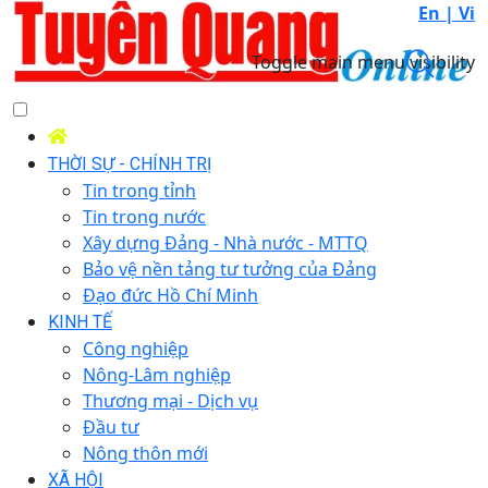
En |
Vi
Toggle main menu visibility
THỜI SỰ - CHÍNH TRỊ
Tin trong tỉnh
Tin trong nước
Xây dựng Đảng - Nhà nước - MTTQ
Bảo vệ nền tảng tư tưởng của Đảng
Đạo đức Hồ Chí Minh
KINH TẾ
Công nghiệp
Nông-Lâm nghiệp
Thương mại - Dịch vụ
Đầu tư
Nông thôn mới
XÃ HỘI