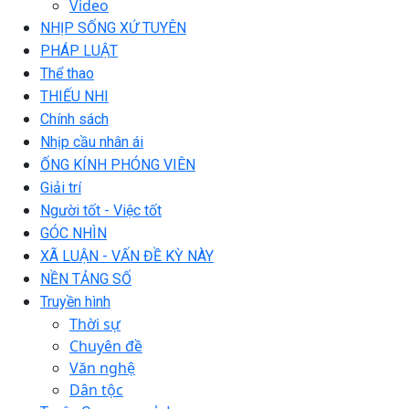
Video
NHỊP SỐNG XỨ TUYÊN
PHÁP LUẬT
Thể thao
THIẾU NHI
Chính sách
Nhịp cầu nhân ái
ỐNG KÍNH PHÓNG VIÊN
Giải trí
Người tốt - Việc tốt
GÓC NHÌN
XÃ LUẬN - VẤN ĐỀ KỲ NÀY
NỀN TẢNG SỐ
Truyền hình
Thời sự
Chuyên đề
Văn nghệ
Dân tộc