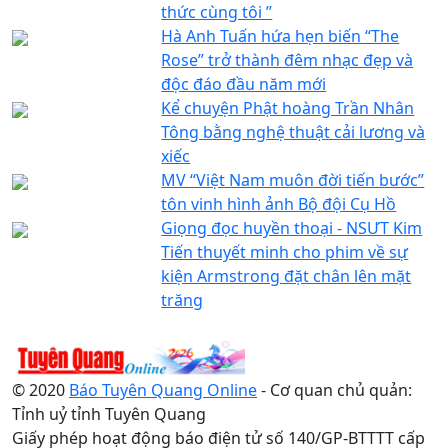
thức cùng tôi ”
Hà Anh Tuấn hứa hẹn biến “The
Rose” trở thành đêm nhạc đẹp và
độc đáo đầu năm mới
Kể chuyện Phật hoàng Trần Nhân
Tông bằng nghệ thuật cải lương và
xiếc
MV “Việt Nam muôn đời tiến bước”
tôn vinh hình ảnh Bộ đội Cụ Hồ
Giọng đọc huyền thoại - NSƯT Kim
Tiến thuyết minh cho phim về sự
kiện Armstrong đặt chân lên mặt
trăng
© 2020
Báo Tuyên Quang Online
- Cơ quan chủ quản:
Tỉnh uỷ tỉnh Tuyên Quang
Giấy phép hoạt động báo điện tử số 140/GP-BTTTT cấp