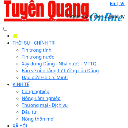
En |
Vi
Toggle main menu visibility
THỜI SỰ - CHÍNH TRỊ
Tin trong tỉnh
Tin trong nước
Xây dựng Đảng - Nhà nước - MTTQ
Bảo vệ nền tảng tư tưởng của Đảng
Đạo đức Hồ Chí Minh
KINH TẾ
Công nghiệp
Nông-Lâm nghiệp
Thương mại - Dịch vụ
Đầu tư
Nông thôn mới
XÃ HỘI