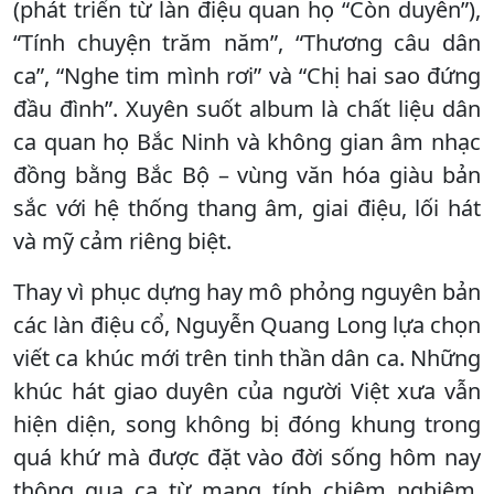
(phát triển từ làn điệu quan họ “Còn duyên”),
“Tính chuyện trăm năm”, “Thương câu dân
ca”, “Nghe tim mình rơi” và “Chị hai sao đứng
đầu đình”. Xuyên suốt album là chất liệu dân
ca quan họ Bắc Ninh và không gian âm nhạc
đồng bằng Bắc Bộ – vùng văn hóa giàu bản
sắc với hệ thống thang âm, giai điệu, lối hát
và mỹ cảm riêng biệt.
Thay vì phục dựng hay mô phỏng nguyên bản
các làn điệu cổ, Nguyễn Quang Long lựa chọn
viết ca khúc mới trên tinh thần dân ca. Những
khúc hát giao duyên của người Việt xưa vẫn
hiện diện, song không bị đóng khung trong
quá khứ mà được đặt vào đời sống hôm nay
thông qua ca từ mang tính chiêm nghiệm,