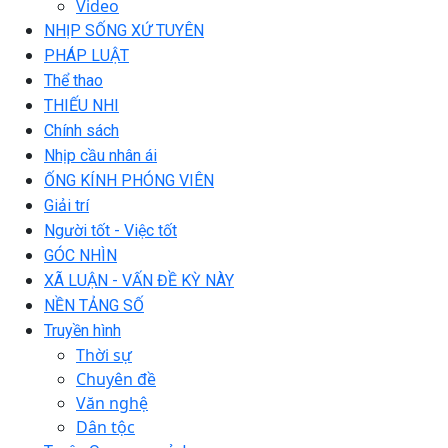
Video
NHỊP SỐNG XỨ TUYÊN
PHÁP LUẬT
Thể thao
THIẾU NHI
Chính sách
Nhịp cầu nhân ái
ỐNG KÍNH PHÓNG VIÊN
Giải trí
Người tốt - Việc tốt
GÓC NHÌN
XÃ LUẬN - VẤN ĐỀ KỲ NÀY
NỀN TẢNG SỐ
Truyền hình
Thời sự
Chuyên đề
Văn nghệ
Dân tộc