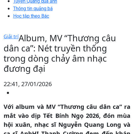
Tuyên Quang qua ảnh
Thông tin quảng bá
Học tập theo Bác
Album, MV “Thương câu
Giải trí
dân ca”: Nét truyền thống
trong dòng chảy âm nhạc
đương đại
22:41, 27/01/2026
Với album và MV “Thương câu dân ca” ra
mắt vào dịp Tết Bính Ngọ 2026, đón mùa
hội xuân, nhạc sĩ Nguyễn Quang Long và
ca sĩ AnhHI Thanh Cường đem đến khán