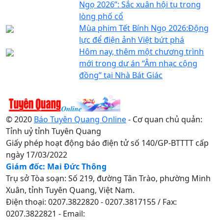
Ngọ 2026”: Sắc xuân hội tụ trong
lòng phố cổ
Mùa phim Tết Bính Ngọ 2026:Động
lực để điện ảnh Việt bứt phá
Hôm nay, thêm một chương trình
mới trong dự án “Âm nhạc cộng
đồng” tại Nhà Bát Giác
© 2020
Báo Tuyên Quang Online
- Cơ quan chủ quản:
Tỉnh uỷ tỉnh Tuyên Quang
Giấy phép hoạt động báo điện tử số 140/GP-BTTTT cấp
ngày 17/03/2022
Giám đốc: Mai Đức Thông
Trụ sở Tòa soạn: Số 219, đường Tân Trào, phường Minh
Xuân, tỉnh Tuyên Quang, Việt Nam.
Điện thoại: 0207.3822820 - 0207.3817155 / Fax:
0207.3822821 - Email: