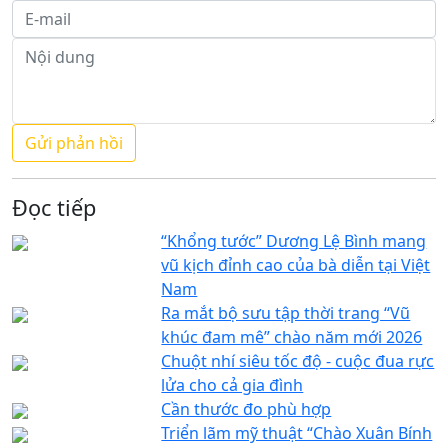
Đọc tiếp
“Khổng tước” Dương Lệ Bình mang
vũ kịch đỉnh cao của bà diễn tại Việt
Nam
Ra mắt bộ sưu tập thời trang “Vũ
khúc đam mê” chào năm mới 2026
Chuột nhí siêu tốc độ - cuộc đua rực
lửa cho cả gia đình
Cần thước đo phù hợp
Triển lãm mỹ thuật “Chào Xuân Bính