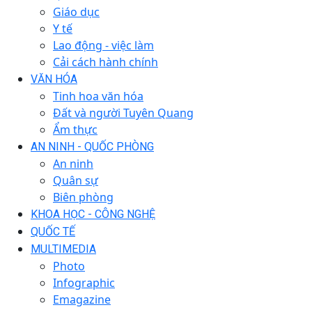
Giáo dục
Y tế
Lao động - việc làm
Cải cách hành chính
VĂN HÓA
Tinh hoa văn hóa
Đất và người Tuyên Quang
Ẩm thực
AN NINH - QUỐC PHÒNG
An ninh
Quân sự
Biên phòng
KHOA HỌC - CÔNG NGHỆ
QUỐC TẾ
MULTIMEDIA
Photo
Infographic
Emagazine