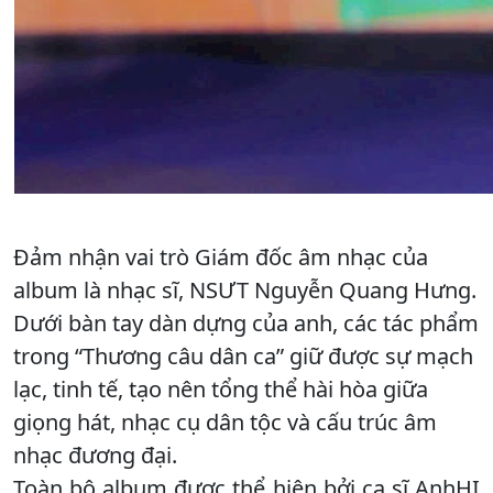
Đảm nhận vai trò Giám đốc âm nhạc của
album là nhạc sĩ, NSƯT Nguyễn Quang Hưng.
Dưới bàn tay dàn dựng của anh, các tác phẩm
trong “Thương câu dân ca” giữ được sự mạch
lạc, tinh tế, tạo nên tổng thể hài hòa giữa
giọng hát, nhạc cụ dân tộc và cấu trúc âm
nhạc đương đại.
Toàn bộ album được thể hiện bởi ca sĩ AnhHI