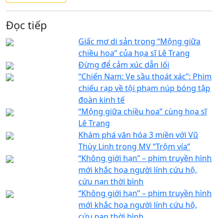
Đọc tiếp
Giấc mơ di sản trong “Mộng giữa
chiều hoa” của họa sĩ Lê Trang
Đừng để cảm xúc dẫn lối
“Chiến Nam: Ve sầu thoát xác”: Phim
chiếu rạp về tội phạm núp bóng tập
đoàn kinh tế
“Mộng giữa chiều hoa” cùng họa sĩ
Lê Trang
Khám phá văn hóa 3 miền với Vũ
Thùy Linh trong MV “Trộm vía”
“Không giới hạn” – phim truyền hình
mới khắc họa người lính cứu hộ,
cứu nạn thời bình
“Không giới hạn” – phim truyền hình
mới khắc họa người lính cứu hộ,
cứu nạn thời bình