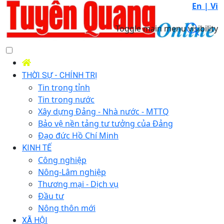
En |
Vi
Toggle main menu visibility
THỜI SỰ - CHÍNH TRỊ
Tin trong tỉnh
Tin trong nước
Xây dựng Đảng - Nhà nước - MTTQ
Bảo vệ nền tảng tư tưởng của Đảng
Đạo đức Hồ Chí Minh
KINH TẾ
Công nghiệp
Nông-Lâm nghiệp
Thương mại - Dịch vụ
Đầu tư
Nông thôn mới
XÃ HỘI