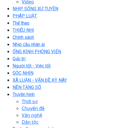
Video
NHỊP SỐNG XỨ TUYÊN
PHÁP LUẬT
Thể thao
THIẾU NHI
Chính sách
Nhịp cầu nhân ái
ỐNG KÍNH PHÓNG VIÊN
Giải trí
Người tốt - Việc tốt
GÓC NHÌN
XÃ LUẬN - VẤN ĐỀ KỲ NÀY
NỀN TẢNG SỐ
Truyền hình
Thời sự
Chuyên đề
Văn nghệ
Dân tộc