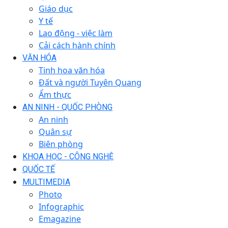
Giáo dục
Y tế
Lao động - việc làm
Cải cách hành chính
VĂN HÓA
Tinh hoa văn hóa
Đất và người Tuyên Quang
Ẩm thực
AN NINH - QUỐC PHÒNG
An ninh
Quân sự
Biên phòng
KHOA HỌC - CÔNG NGHỆ
QUỐC TẾ
MULTIMEDIA
Photo
Infographic
Emagazine