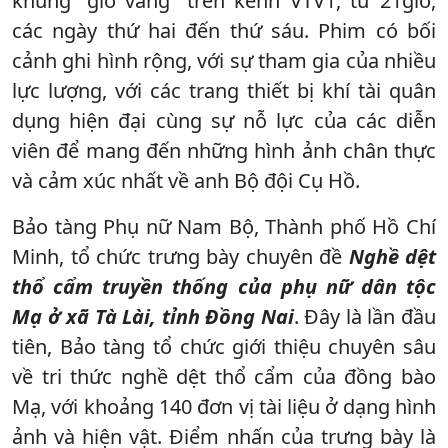
khung “giờ vàng” trên kênh VTV1, từ 21giờ,
các ngày thứ hai đến thứ sáu. Phim có bối
cảnh ghi hình rộng, với sự tham gia của nhiều
lực lượng, với các trang thiết bị khí tài quân
dụng hiện đại cùng sự nỗ lực của các diễn
viên để mang đến những hình ảnh chân thực
và cảm xúc nhất về anh Bộ đội Cụ Hồ.
Bảo tàng Phụ nữ Nam Bộ, Thành phố Hồ Chí
Minh, tổ chức trưng bày chuyên đề
Nghề dệt
thổ cẩm truyền thống của phụ nữ dân tộc
Mạ ở xã Tà Lài, tỉnh Đồng Nai
. Đây là lần đầu
tiên, Bảo tàng tổ chức giới thiệu chuyên sâu
về tri thức nghề dệt thổ cẩm của đồng bào
Mạ, với khoảng 140 đơn vị tài liệu ở dạng hình
ảnh và hiện vật. Điểm nhấn của trưng bày là